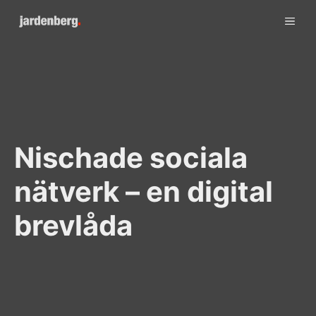
Skip
ME
to
content
Nischade sociala
nätverk – en digital
brevlåda