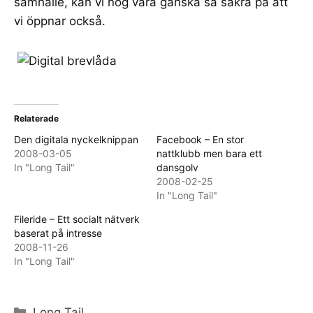
samhälle, kan vi nog vara ganska så säkra på att
vi öppnar också.
Relaterade
Den digitala nyckelknippan
Facebook – En stor
2008-03-05
nattklubb men bara ett
In "Long Tail"
dansgolv
2008-02-25
In "Long Tail"
Fileride – Ett socialt nätverk
baserat på intresse
2008-11-26
In "Long Tail"
Categories
Long Tail