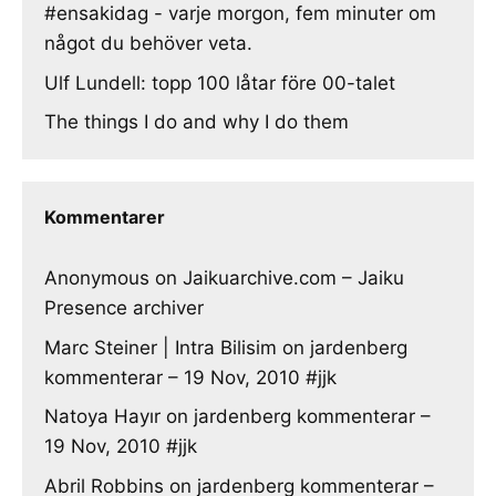
#ensakidag - varje morgon, fem minuter om
något du behöver veta.
Ulf Lundell: topp 100 låtar före 00-talet
The things I do and why I do them
Kommentarer
Anonymous
on
Jaikuarchive.com – Jaiku
Presence archiver
Marc Steiner | Intra Bilisim
on
jardenberg
kommenterar – 19 Nov, 2010 #jjk
Natoya Hayır
on
jardenberg kommenterar –
19 Nov, 2010 #jjk
Abril Robbins
on
jardenberg kommenterar –