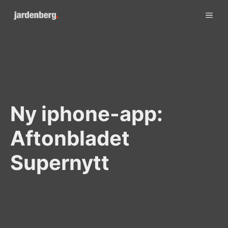
Skip
ME
to
content
Ny iphone-app:
Aftonbladet
Supernytt