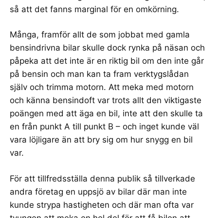
så att det fanns marginal för en omkörning.
Många, framför allt de som jobbat med gamla
bensindrivna bilar skulle dock rynka på näsan och
påpeka att det inte är en riktig bil om den inte går
på bensin och man kan ta fram verktygslådan
själv och trimma motorn. Att meka med motorn
och känna bensindoft var trots allt den viktigaste
poängen med att äga en bil, inte att den skulle ta
en från punkt A till punkt B – och inget kunde väl
vara löjligare än att bry sig om hur snygg en bil
var.
För att tillfredsställa denna publik så tillverkade
andra företag en uppsjö av bilar där man inte
kunde strypa hastigheten och där man ofta var
tvungen att meka en hel del för att få bilen att