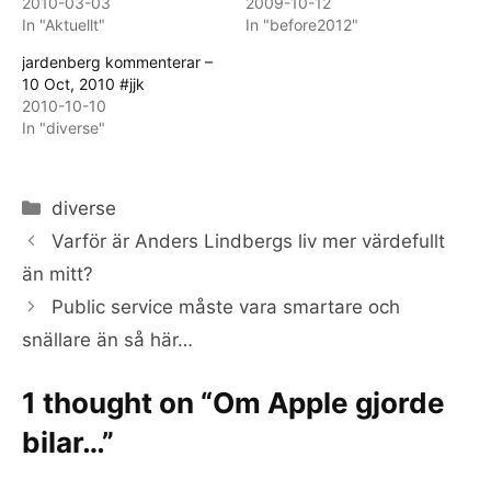
2010-03-03
2009-10-12
In "Aktuellt"
In "before2012"
jardenberg kommenterar –
10 Oct, 2010 #jjk
2010-10-10
In "diverse"
Categories
diverse
Varför är Anders Lindbergs liv mer värdefullt
än mitt?
Public service måste vara smartare och
snällare än så här…
1 thought on “Om Apple gjorde
bilar…”