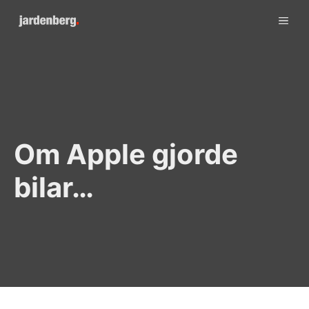
Skip
ME
to
content
Om Apple gjorde
bilar…