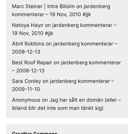
Marc Steiner | Intra Bilisim
on
jardenberg
kommenterar – 19 Nov, 2010 #jjk
Natoya Hayır
on
jardenberg kommenterar –
19 Nov, 2010 #jjk
Abril Robbins
on
jardenberg kommenterar –
2008-12-13
Best Roof Repair
on
jardenberg kommenterar
– 2008-12-13
Sara Conley
on
jardenberg kommenterar –
2009-11-10
Anonymous
on
Jag har sålt en domän (eller –
ibland blir det inte som man tänkt sig)
Creative Commons