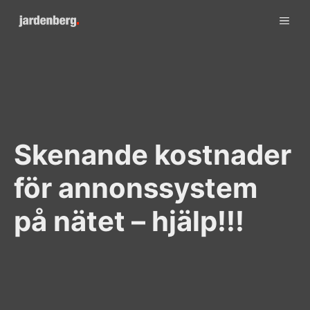
Skip
ME
to
content
Skenande kostnader
för annonssystem
på nätet – hjälp!!!