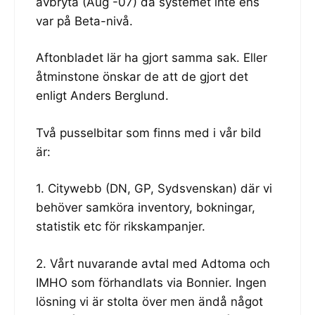
avbryta (Aug -07) då systemet inte ens
var på Beta-nivå.
Aftonbladet lär ha gjort samma sak. Eller
åtminstone önskar de att de gjort det
enligt Anders Berglund.
Två pusselbitar som finns med i vår bild
är:
1. Citywebb (DN, GP, Sydsvenskan) där vi
behöver samköra inventory, bokningar,
statistik etc för rikskampanjer.
2. Vårt nuvarande avtal med Adtoma och
IMHO som förhandlats via Bonnier. Ingen
lösning vi är stolta över men ändå något