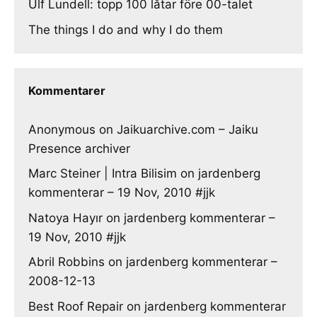
Ulf Lundell: topp 100 låtar före 00-talet
The things I do and why I do them
Kommentarer
Anonymous
on
Jaikuarchive.com – Jaiku
Presence archiver
Marc Steiner | Intra Bilisim
on
jardenberg
kommenterar – 19 Nov, 2010 #jjk
Natoya Hayır
on
jardenberg kommenterar –
19 Nov, 2010 #jjk
Abril Robbins
on
jardenberg kommenterar –
2008-12-13
Best Roof Repair
on
jardenberg kommenterar