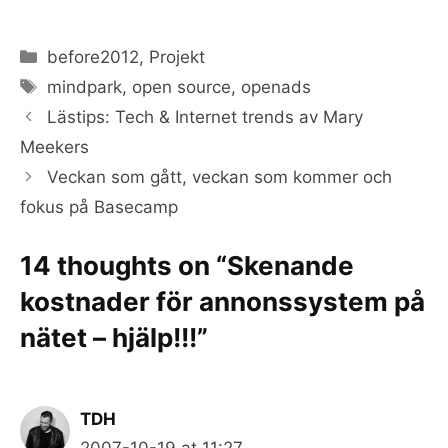
Categories
before2012
,
Projekt
Tags
mindpark
,
open source
,
openads
Lästips: Tech & Internet trends av Mary
Meekers
Veckan som gått, veckan som kommer och
fokus på Basecamp
14 thoughts on “Skenande
kostnader för annonssystem på
nätet – hjälp!!!”
TDH
2007-10-19 at 11:27