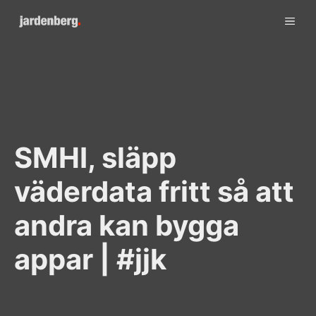
Skip
ME
to
content
SMHI, släpp
väderdata fritt så att
andra kan bygga
appar | #jjk