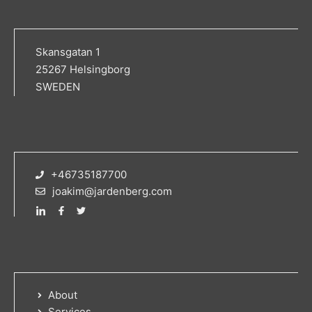
Skansgatan 1
25267 Helsingborg
SWEDEN
+46735187700
joakim@jardenberg.com
About
Services