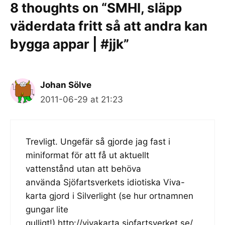
8 thoughts on “SMHI, släpp
väderdata fritt så att andra kan
bygga appar | #jjk”
Johan Sölve
2011-06-29 at 21:23
Trevligt. Ungefär så gjorde jag fast i
miniformat för att få ut aktuellt
vattenstånd utan att behöva
använda Sjöfartsverkets idiotiska Viva-
karta gjord i Silverlight (se hur ortnamnen
gungar lite
gulligt!) http://vivakarta.sjofartsverket.se/