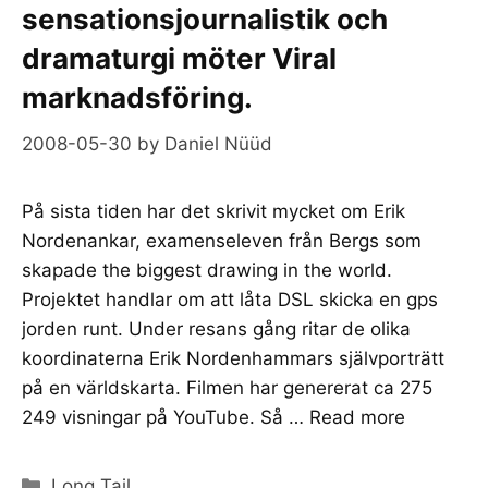
sensationsjournalistik och
dramaturgi möter Viral
marknadsföring.
2008-05-30
by
Daniel Nüüd
På sista tiden har det skrivit mycket om Erik
Nordenankar, examenseleven från Bergs som
skapade the biggest drawing in the world.
Projektet handlar om att låta DSL skicka en gps
jorden runt. Under resans gång ritar de olika
koordinaterna Erik Nordenhammars självporträtt
på en världskarta. Filmen har genererat ca 275
249 visningar på YouTube. Så …
Read more
Categories
Long Tail