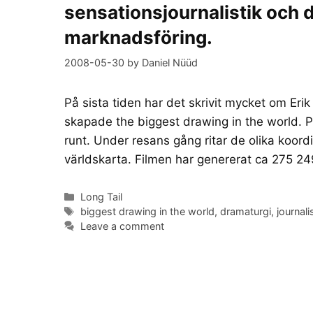
sensationsjournalistik och 
marknadsföring.
2008-05-30
by
Daniel Nüüd
På sista tiden har det skrivit mycket om E
skapade the biggest drawing in the world. P
runt. Under resans gång ritar de olika koor
världskarta. Filmen har genererat ca 275 2
Categories
Long Tail
Tags
biggest drawing in the world
,
dramaturgi
,
journali
Leave a comment