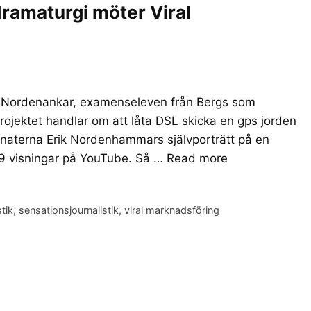
dramaturgi möter Viral
rik Nordenankar, examenseleven från Bergs som
rojektet handlar om att låta DSL skicka en gps jorden
dinaterna Erik Nordenhammars självporträtt på en
49 visningar på YouTube. Så …
Read more
stik
,
sensationsjournalistik
,
viral marknadsföring