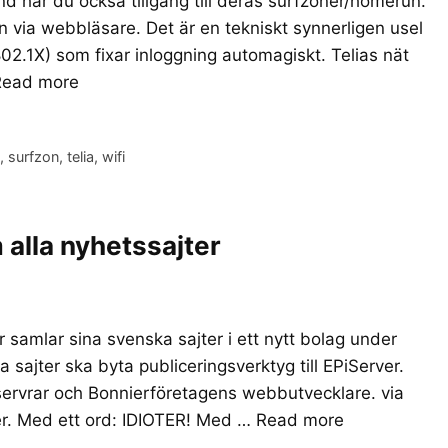
d har du också tillgång till deras surfzoner/homerun.
 via webbläsare. Det är en tekniskt synnerligen usel
 802.1X) som fixar inloggning automagiskt. Telias nät
Read more
t
,
surfzon
,
telia
,
wifi
alla nyhetssajter
r samlar sina svenska sajter i ett nytt bolag under
la sajter ska byta publiceringsverktyg till EPiServer.
 servrar och Bonnierföretagens webbutvecklare. via
er. Med ett ord: IDIOTER! Med …
Read more