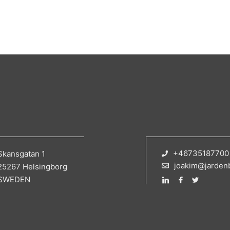
+46735187700
Skansgatan 1
joakim@jarden
25267 Helsingborg
SWEDEN