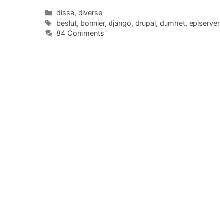
Categories
dissa
,
diverse
Tags
beslut
,
bonnier
,
django
,
drupal
,
dumhet
,
episerver
84 Comments