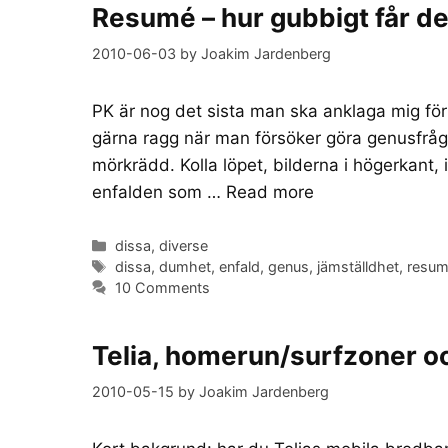
Resumé – hur gubbigt får det
2010-06-03
by
Joakim Jardenberg
PK är nog det sista man ska anklaga mig för a
gärna ragg när man försöker göra genusfrågor 
mörkrädd. Kolla löpet, bilderna i högerkant
enfalden som …
Read more
Categories
dissa
,
diverse
Tags
dissa
,
dumhet
,
enfald
,
genus
,
jämställdhet
,
resu
10 Comments
Telia, homerun/surfzoner oc
2010-05-15
by
Joakim Jardenberg