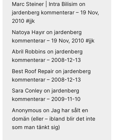
Marc Steiner | Intra Bilisim
on
jardenberg kommenterar – 19 Nov,
2010 #jjk
Natoya Hayır
on
jardenberg
kommenterar – 19 Nov, 2010 #jjk
Abril Robbins
on
jardenberg
kommenterar – 2008-12-13
Best Roof Repair
on
jardenberg
kommenterar – 2008-12-13
Sara Conley
on
jardenberg
kommenterar – 2009-11-10
Anonymous
on
Jag har sålt en
domän (eller – ibland blir det inte
som man tänkt sig)