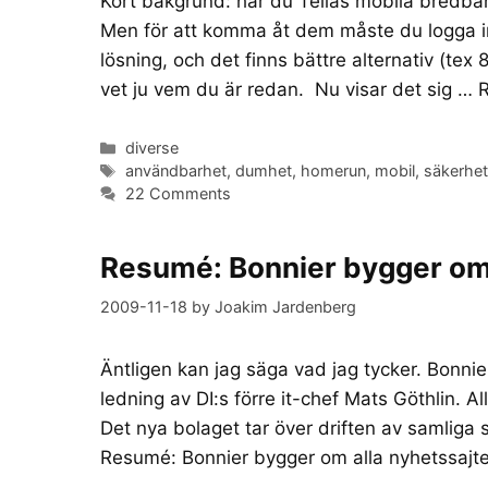
Kort bakgrund: har du Telias mobila bredban
Men för att komma åt dem måste du logga in
lösning, och det finns bättre alternativ (tex
vet ju vem du är redan. Nu visar det sig …
Categories
diverse
Tags
användbarhet
,
dumhet
,
homerun
,
mobil
,
säkerhe
22 Comments
Resumé: Bonnier bygger om 
2009-11-18
by
Joakim Jardenberg
Äntligen kan jag säga vad jag tycker. Bonnie
ledning av DI:s förre it-chef Mats Göthlin. Al
Det nya bolaget tar över driften av samliga
Resumé: Bonnier bygger om alla nyhetssajt