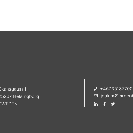
+46735187700
Skansgatan 1
joakim@jarden
25267 Helsingborg
SWEDEN