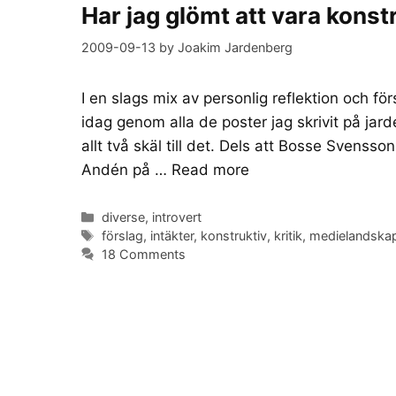
Har jag glömt att vara konst
2009-09-13
by
Joakim Jardenberg
I en slags mix av personlig reflektion och fö
idag genom alla de poster jag skrivit på jard
allt två skäl till det. Dels att Bosse Svens
Andén på …
Read more
Categories
diverse
,
introvert
Tags
förslag
,
intäkter
,
konstruktiv
,
kritik
,
medielandska
18 Comments