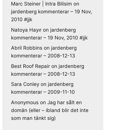
Marc Steiner | Intra Bilisim
on
jardenberg kommenterar – 19 Nov,
2010 #jjk
Natoya Hayır
on
jardenberg
kommenterar – 19 Nov, 2010 #jjk
Abril Robbins
on
jardenberg
kommenterar – 2008-12-13
Best Roof Repair
on
jardenberg
kommenterar – 2008-12-13
Sara Conley
on
jardenberg
kommenterar – 2009-11-10
Anonymous
on
Jag har sålt en
domän (eller – ibland blir det inte
som man tänkt sig)