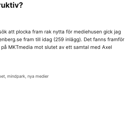
ruktiv?
rsök att plocka fram rak nytta för mediehusen gick jag
enberg.se fram till idag (259 inlägg). Det fanns framför
son på MKTmedia mot slutet av ett samtal med Axel
pet
,
mindpark
,
nya medier