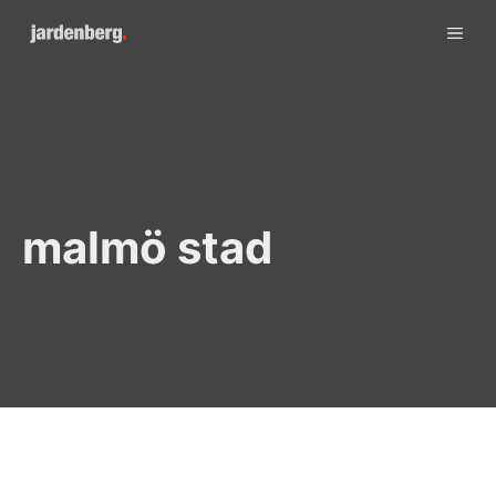
Skip
ME
to
content
malmö stad