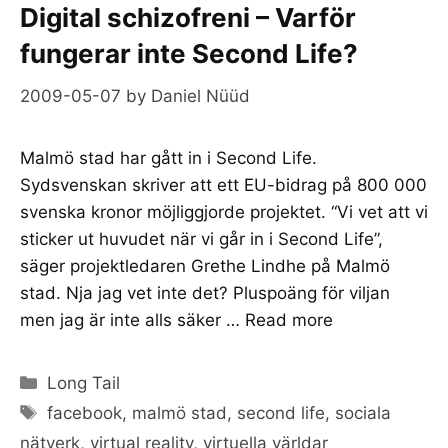
Digital schizofreni – Varför
fungerar inte Second Life?
2009-05-07
by
Daniel Nüüd
Malmö stad har gått in i Second Life.
Sydsvenskan skriver att ett EU-bidrag på 800 000
svenska kronor möjliggjorde projektet. “Vi vet att vi
sticker ut huvudet när vi går in i Second Life”,
säger projektledaren Grethe Lindhe på Malmö
stad. Nja jag vet inte det? Pluspoäng för viljan
men jag är inte alls säker …
Read more
Categories
Long Tail
Tags
facebook
,
malmö stad
,
second life
,
sociala
nätverk
,
virtual reality
,
virtuella världar