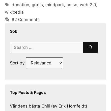
Tags
donation
,
gratis
,
mindpark
,
ne.se
,
web 2.0
,
wikipedia
62 Comments
Sök
Search
for:
Sort by
Top Posts & Pages
Världens bästa Chili (av Erik Hörnfeldt)