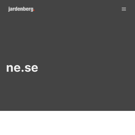
Skip
ME
to
content
ne.se