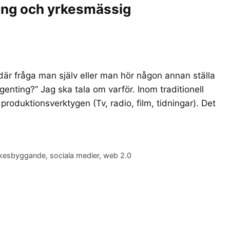
ding och yrkesmässig
 där fråga man själv eller man hör någon annan ställa
enting?” Jag ska tala om varför. Inom traditionell
roduktionsverktygen (Tv, radio, film, tidningar). Det
rkesbyggande
,
sociala medier
,
web 2.0