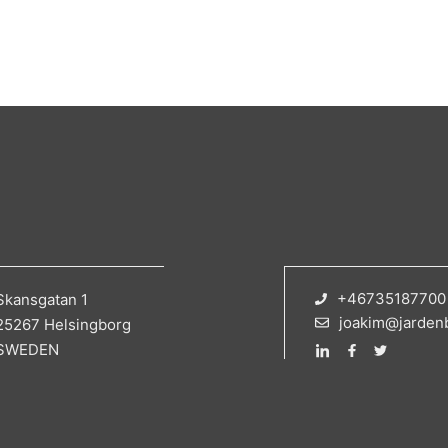
+46735187700
Skansgatan 1
joakim@jarden
25267 Helsingborg
SWEDEN