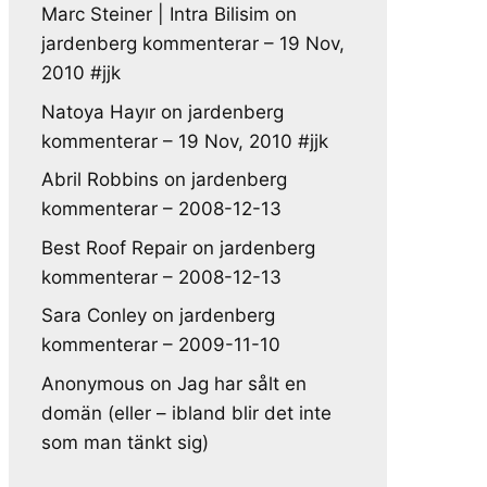
Marc Steiner | Intra Bilisim
on
jardenberg kommenterar – 19 Nov,
2010 #jjk
Natoya Hayır
on
jardenberg
kommenterar – 19 Nov, 2010 #jjk
Abril Robbins
on
jardenberg
kommenterar – 2008-12-13
Best Roof Repair
on
jardenberg
kommenterar – 2008-12-13
Sara Conley
on
jardenberg
kommenterar – 2009-11-10
Anonymous
on
Jag har sålt en
domän (eller – ibland blir det inte
som man tänkt sig)