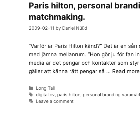
Paris hilton, personal bran
matchmaking.
2009-02-11
by
Daniel Nüüd
“Varför är Paris Hilton känd?” Det är en sån
med jämna mellanrum. “Hon gör ju för fan ing
media är det pengar och kontakter som styr p
gäller att känna rätt pengar så …
Read more
Categories
Long Tail
Tags
digital cv
,
paris hilton
,
personal branding varumä
Leave a comment