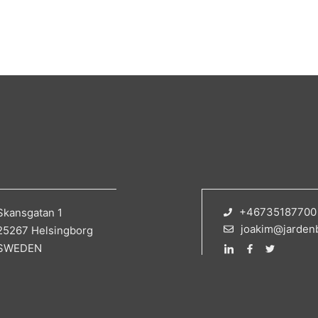
+46735187700
Skansgatan 1
joakim@jarden
25267 Helsingborg
SWEDEN