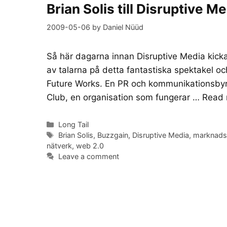
Brian Solis till Disruptive M
2009-05-06
by
Daniel Nüüd
Så här dagarna innan Disruptive Media kicka
av talarna på detta fantastiska spektakel och
Future Works. En PR och kommunikationsbyrå i
Club, en organisation som fungerar …
Read 
Categories
Long Tail
Tags
Brian Solis
,
Buzzgain
,
Disruptive Media
,
marknads
nätverk
,
web 2.0
Leave a comment