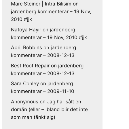
Marc Steiner | Intra Bilisim
on
jardenberg kommenterar – 19 Nov,
2010 #jjk
Natoya Hayır
on
jardenberg
kommenterar – 19 Nov, 2010 #jjk
Abril Robbins
on
jardenberg
kommenterar – 2008-12-13
Best Roof Repair
on
jardenberg
kommenterar – 2008-12-13
Sara Conley
on
jardenberg
kommenterar – 2009-11-10
Anonymous
on
Jag har sålt en
domän (eller – ibland blir det inte
som man tänkt sig)