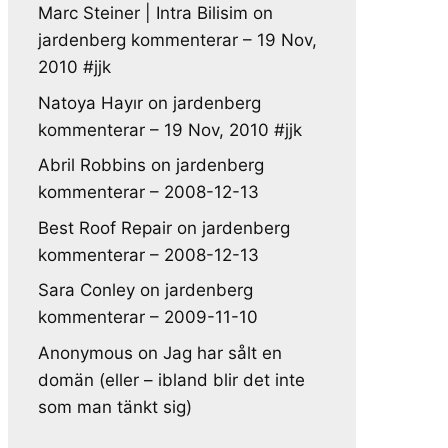
Marc Steiner | Intra Bilisim
on
jardenberg kommenterar – 19 Nov,
2010 #jjk
Natoya Hayır
on
jardenberg
kommenterar – 19 Nov, 2010 #jjk
Abril Robbins
on
jardenberg
kommenterar – 2008-12-13
Best Roof Repair
on
jardenberg
kommenterar – 2008-12-13
Sara Conley
on
jardenberg
kommenterar – 2009-11-10
Anonymous
on
Jag har sålt en
domän (eller – ibland blir det inte
som man tänkt sig)