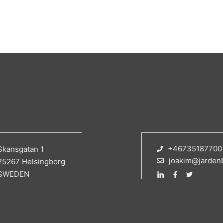
+46735187700
Skansgatan 1
joakim@jarden
25267 Helsingborg
SWEDEN