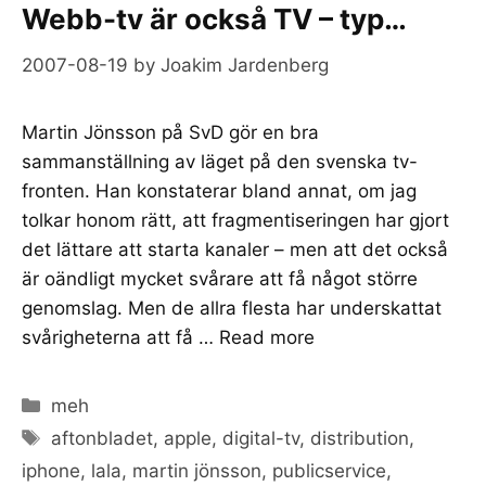
Webb-tv är också TV – typ…
2007-08-19
by
Joakim Jardenberg
Martin Jönsson på SvD gör en bra
sammanställning av läget på den svenska tv-
fronten. Han konstaterar bland annat, om jag
tolkar honom rätt, att fragmentiseringen har gjort
det lättare att starta kanaler – men att det också
är oändligt mycket svårare att få något större
genomslag. Men de allra flesta har underskattat
svårigheterna att få …
Read more
Categories
meh
Tags
aftonbladet
,
apple
,
digital-tv
,
distribution
,
iphone
,
lala
,
martin jönsson
,
publicservice
,