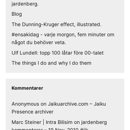
jardenberg.
Blog
The Dunning-Kruger effect, illustrated.
#ensakidag - varje morgon, fem minuter om
något du behöver veta.
Ulf Lundell: topp 100 låtar före 00-talet
The things I do and why I do them
Kommentarer
Anonymous
on
Jaikuarchive.com – Jaiku
Presence archiver
Marc Steiner | Intra Bilisim
on
jardenberg
kommenterar – 19 Nov, 2010 #jjk