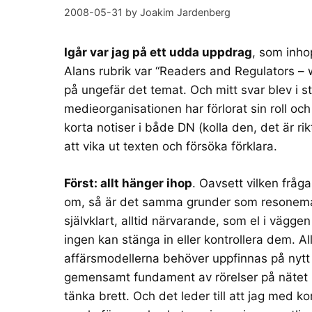
2008-05-31
by
Joakim Jardenberg
Igår var jag på ett udda uppdrag
, som inho
Alans rubrik var “Readers and Regulators –
på ungefär det temat. Och mitt svar blev i 
medieorganisationen har förlorat sin roll och
korta notiser i både
DN
(kolla den, det är rik
att vika ut texten och försöka förklara.
Först: allt hänger ihop
. Oavsett vilken fråg
om, så är det samma grunder som resoneman
självklart, alltid närvarande, som el i vägg
ingen kan stänga in eller kontrollera dem. Al
affärsmodellerna behöver uppfinnas på nytt 
gemensamt fundament av rörelser på nätet (oc
tänka brett. Och det leder till att jag med k