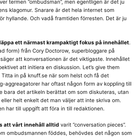
a över termen ”ombudsman”, men egentligen är det ju
ens klagomur. Snarare är det hela internet som
ör hyllande. Och vadå framtiden förresten. Det är ju
äppa ett närmast krampaktigt fokus på innehållet
.
erad form) från Cory Doctorow, superbloggare på
 säger att
konversationen är det viktigaste
. Innehållet
spektivet att initiera en diskussion. Let’s give them
 Titta in på
knuff.se
när som helst och få det
g-aggreagatorer har oftast någon form av koppling till
e bara det artikeln berättat om som diskuteras, utan
 eller helt enkelt det man väljer att inte skriva om.
r till uppgift att föra in till redaktionen.
 att vårt innehåll alltid
varit ”conversation pieces”.
en om ombudsmannen föddes, behövdes det någon som