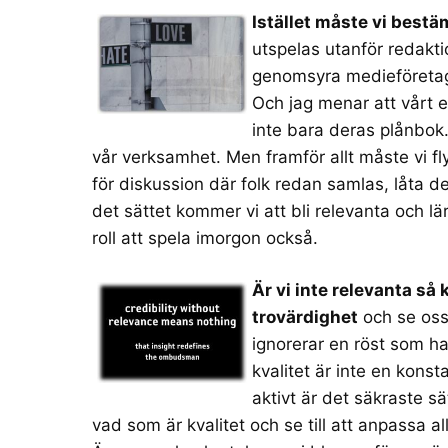
Istället måste vi bestä
utspelas utanför redakti
genomsyra medieföretage
Och jag menar att vårt e
inte bara deras plånbok
vår verksamhet. Men framför allt måste vi fly
för diskussion där folk redan samlas, låta 
det sättet kommer vi att bli relevanta och l
roll att spela imorgon också.
Är vi inte relevanta så 
trovärdighet
och se oss
ignorerar en röst som har
kvalitet är inte en konst
aktivt är det säkraste s
vad som är kvalitet och se till att anpassa all