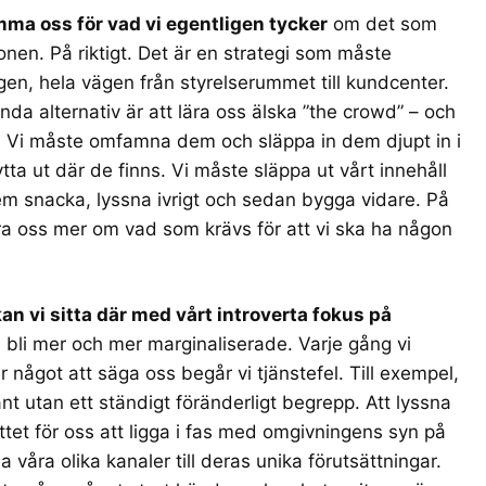
mma oss för vad vi egentligen tycker
om det som
onen. På riktigt. Det är en strategi som måste
n, hela vägen från styrelserummet till kundcenter.
nda alternativ är att lära oss älska ”the crowd” – och
. Vi måste omfamna dem och släppa in dem djupt in i
tta ut där de finns. Vi måste släppa ut vårt innehåll
dem snacka, lyssna ivrigt och sedan bygga vidare. På
ära oss mer om vad som krävs för att vi ska ha någon
kan vi sitta där med vårt introverta fokus på
 bli mer och mer marginaliserade. Varje gång vi
 något att säga oss begår vi tjänstefel. Till exempel,
ant utan ett ständigt föränderligt begrepp. Att lyssna
ättet för oss att ligga i fas med omgivningens syn på
a våra olika kanaler till deras unika förutsättningar.