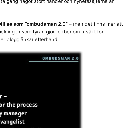
sta gång något stort händer och nyhetssajterna är
vill se som ”ombudsman 2.0”
– men det finns mer att
pelningen som fyran gjorde
(ber om ursäkt för
ler blogglänkar efterhand…