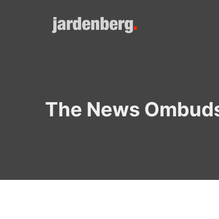
Skip
to
content
The News Ombud