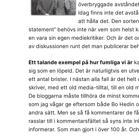
överbryggade avståndet 
Idag finns inte det avstå
att hålla det. Den sor
statement
” behövs inte när vem som helst k
en vara sin egen mediekritiker. Och är det o
av diskussionen runt det man publicerar be
Ett talande exempel på hur fumliga vi är
ka
sig som en löpeld. Det är naturligtvis en ut
ett antal brister. I nästan alla fall är det h
skriver, med ett old media-tilltal, till en o
De bloggarna måste tillhöra de minst komme
som jag vågar ge eftersom både
Bo Hedin
o
andra sätt. Men se så få kommentarer de få
rasslar till i
kommentarsfältet
så syns inte in
informerar. Som man gjort i över 100 år. Oc