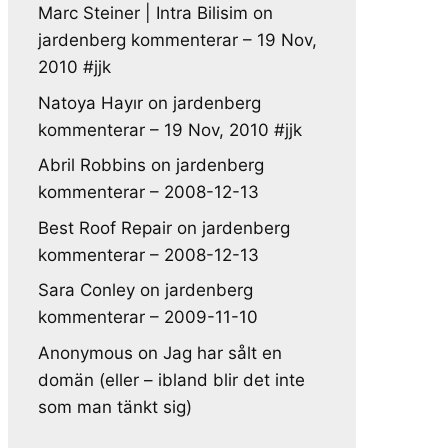
Marc Steiner | Intra Bilisim
on
jardenberg kommenterar – 19 Nov,
2010 #jjk
Natoya Hayır
on
jardenberg
kommenterar – 19 Nov, 2010 #jjk
Abril Robbins
on
jardenberg
kommenterar – 2008-12-13
Best Roof Repair
on
jardenberg
kommenterar – 2008-12-13
Sara Conley
on
jardenberg
kommenterar – 2009-11-10
Anonymous
on
Jag har sålt en
domän (eller – ibland blir det inte
som man tänkt sig)