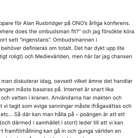
ppare för
Alan Rusbridger
på
ONO’s årliga konferens
.
 where does the ombudsman fit?” och jag försökte köra
stort sett “ingenstans”. Ombudsmannen i
 behöver definieras om totalt. Det har dykt upp lite
tigt roligt) och
Medievärlden
, men här tar jag chansen
a man diskuterar idag, oavsett vilket ämne det handlar
gen måste baseras på. Internet är snart lika
en och vatten i kranen. Användarna har makten och
lt vi tagit som eviga sanningar måste ifrågasättas och
etc… Så där kan man hålla på – poängen är att ett
h därmed i samhället i stort) leder till att vi kan
ort framförhållning kan gå in och gunga världen en