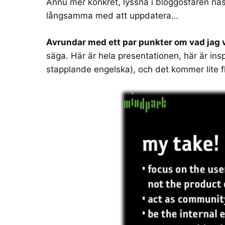
Ännu mer konkret, lyssna i bloggosfären nä
långsamma med att uppdatera…
Avrundar med ett par punkter om vad jag 
säga. Här är hela
presentationen
, här är
ins
stapplande engelska), och det kommer lite f