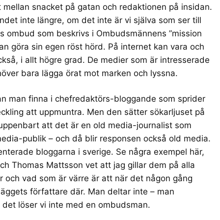
mellan snacket på gatan och redaktionen på insidan.
ndet inte längre, om det inte är vi själva som ser till
tens ombud som beskrivs i Ombudsmännens ”
mission
an göra sin egen röst hörd. På internet kan vara och
ckså, i allt högre grad. De medier som är intresserade
höver bara lägga örat mot marken och lyssna.
n man finna i chefredaktörs-bloggande som sprider
veckling att uppmuntra. Men den sätter sökarljuset på
elt uppenbart att det är en old media-journalist som
ld media-publik – och då blir responsen också old media.
nterade bloggarna i sverige. Se några exempel här,
ch
Thomas Mattsson
vet att jag gillar dem på alla
r och vad som är värre är att när det någon gång
läggets författare där. Man deltar inte – man
h det löser vi inte med en ombudsman.