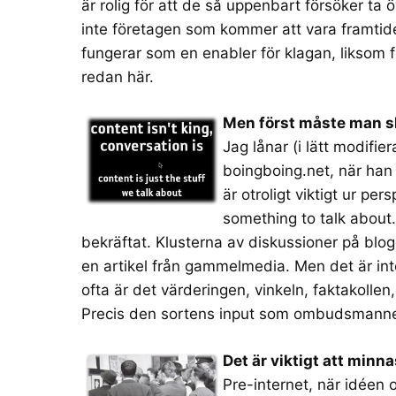
är rolig för att de så uppenbart försöker t
inte företagen som kommer att vara framtid
fungerar som en enabler för klagan, liksom f
redan här.
Men först måste man sl
Jag lånar (i lätt modifi
boingboing.net, när han
är otroligt viktigt ur per
something to talk about.
bekräftat. Klusterna av diskussioner på blog
en artikel från gammelmedia. Men det är int
ofta är det värderingen, vinkeln, faktakollen,
Precis den sortens input som ombudsmannen ha
Det är viktigt att minnas
Pre-internet, när idé