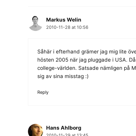
Markus Welin
2010-11-28 at 10:56
Såhär i efterhand grämer jag mig lite öv
hösten 2005 när jag pluggade i USA. Då v
college-världen. Satsade nämligen på My
sig av sina misstag :)
Reply
Hans Ahlborg
2010-11-29 at 13:45