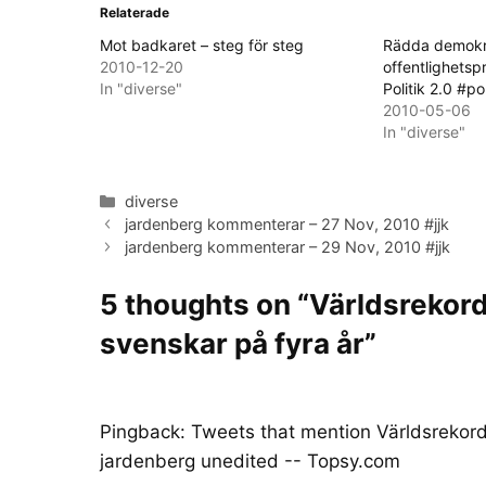
Relaterade
Mot badkaret – steg för steg
Rädda demokr
2010-12-20
offentlighetsp
In "diverse"
Politik 2.0 #po
2010-05-06
In "diverse"
Categories
diverse
jardenberg kommenterar – 27 Nov, 2010 #jjk
jardenberg kommenterar – 29 Nov, 2010 #jjk
5 thoughts on “Världsrekord: 
svenskar på fyra år”
Pingback:
Tweets that mention Världsrekord: f
jardenberg unedited -- Topsy.com