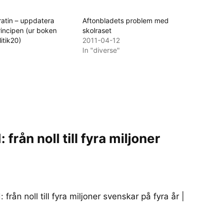
atin – uppdatera
Aftonbladets problem med
rincipen (ur boken
skolraset
litik20)
2011-04-12
In "diverse"
från noll till fyra miljoner
rån noll till fyra miljoner svenskar på fyra år |