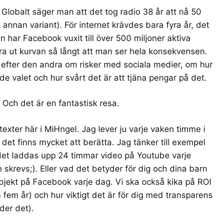
. Globalt säger man att det tog radio 38 år att nå 50
 annan variant
). För internet krävdes bara fyra år, det
 har Facebook vuxit till över 500 miljoner aktiva
dra ut kurvan så långt att man ser hela konsekvensen.
 efter den andra om risker med sociala medier, om hur
e valet och hur svårt det är att tjäna pengar på det.
s. Och det är en fantastisk resa.
l texter här i MiHngel. Jag lever ju varje vaken timme i
h det finns mycket att berätta. Jag tänker till exempel
 det laddas upp 24 timmar video på Youtube varje
skrevs;). Eller vad det betyder för dig och dina barn
 objekt på Facebook varje dag. Vi ska också kika på ROI
m fem år) och hur viktigt det är för dig med transparens
der det).