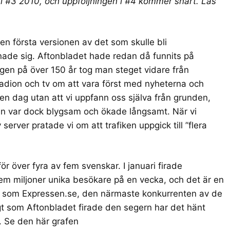
s i #3 2010, och uppföljningen i #4 kommer snart. Läs
en första versionen av det som skulle bli
ade sig. Aftonbladet hade redan då funnits på
gen på över 150 år tog man steget vidare från
adion och tv om att vara först med nyheterna och
 en dag utan att vi uppfann oss själva från grunden,
ken var dock blygsam och ökade långsamt. När vi
 server
pratade vi om att trafiken uppgick till ”flera
för
över fyra av fem svenskar
. I januari firade
em miljoner unika besökare på en vecka, och det är en
or som Expressen.se, den närmaste konkurrenten av de
t som Aftonbladet firade den segern har det hänt
. Se den här
grafen