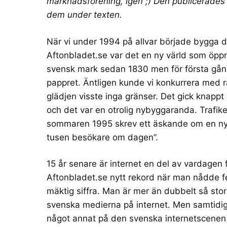
marknadsförening
, igen ;) Den publicerade
dem under texten.
När vi under 1994 på allvar började bygga d
Aftonbladet.se
var det en ny värld som öppn
svensk mark
sedan 1830
men för första gån
pappret. Äntligen kunde vi konkurrera med r
glädjen visste inga gränser. Det gick knappt
och det var en otrolig nybyggaranda. Trafi
sommaren 1995 skrev ett
äskande om en ny
tusen besökare om dagen”.
15 år senare är internet en del av vardagen 
Aftonbladet.se nytt rekord när man nådde f
mäktig siffra. Man är mer än dubbelt så st
svenska medierna på internet
. Men samtidig
något annat på den svenska internetscenen