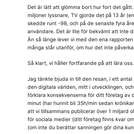
Det är lätt att glömma bort hur fort det gått
miljoner lyssnare, TV gjorde det på 13 år (
en
skedde runt -98, och på de senaste fyra åren
användare. Det är lite för bekvämt att inte 
Än så länge lever vi med den ena rapporten
många står utanför, om hur det inte påverkad
Så klart, vi håller fortfarande på att lära os
Jag tänkte bjuda in till den resan, i ett anta
den digitala världen, mitt i utvecklingen, oc
förklara konsekvenserna för ditt företag av
minut (har hunnit bli
35h/min
sedan krönikan 
att vi tillsammans publicerar över 1 miljard
för sociala medier (ditt företag finns kvar o
(om inte du berättar sanningen gör dina kun