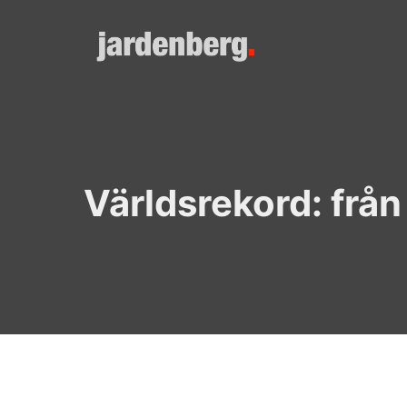
Skip
to
content
Världsrekord: från 