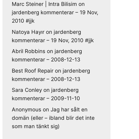
Marc Steiner | Intra Bilisim
on
jardenberg kommenterar – 19 Nov,
2010 #jjk
Natoya Hayır
on
jardenberg
kommenterar – 19 Nov, 2010 #jjk
Abril Robbins
on
jardenberg
kommenterar – 2008-12-13
Best Roof Repair
on
jardenberg
kommenterar – 2008-12-13
Sara Conley
on
jardenberg
kommenterar – 2009-11-10
Anonymous
on
Jag har sålt en
domän (eller – ibland blir det inte
som man tänkt sig)