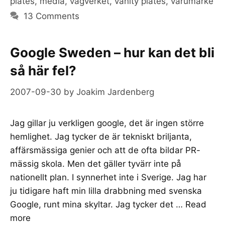
plates
,
media
,
vägverket
,
vanity plates
,
varumärke
13 Comments
Google Sweden – hur kan det bli
så här fel?
2007-09-30
by
Joakim Jardenberg
Jag gillar ju verkligen google, det är ingen större
hemlighet. Jag tycker de är tekniskt briljanta,
affärsmässiga genier och att de ofta bildar PR-
mässig skola. Men det gäller tyvärr inte på
nationellt plan. I synnerhet inte i Sverige. Jag har
ju tidigare haft min lilla drabbning med svenska
Google, runt mina skyltar. Jag tycker det …
Read
more