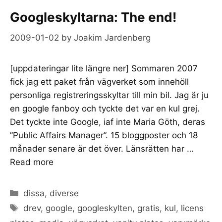
Googleskyltarna: The end!
2009-01-02
by
Joakim Jardenberg
[uppdateringar lite längre ner] Sommaren 2007
fick jag ett paket från vägverket som innehöll
personliga registreringsskyltar till min bil. Jag är ju
en google fanboy och tyckte det var en kul grej.
Det tyckte inte Google, iaf inte Maria Göth, deras
”Public Affairs Manager”. 15 bloggposter och 18
månader senare är det över. Länsrätten har …
Read more
Categories
dissa
,
diverse
Tags
drev
,
google
,
googleskylten
,
gratis
,
kul
,
licens