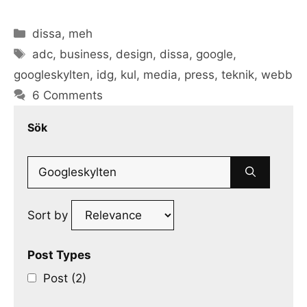
Categories
dissa
,
meh
Tags
adc
,
business
,
design
,
dissa
,
google
,
googleskylten
,
idg
,
kul
,
media
,
press
,
teknik
,
webb
6 Comments
Sök
Search
for:
Sort by
Post Types
Post (2)