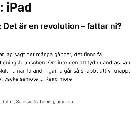
r:
iPad
et är en revolution – fattar ni?
r jag sagt det många gånger, det finns få
 tidningsbranschen. Om inte den attityden ändras kan
skilt nu när förändringarna går så snabbt att vi knappt
det väckelsemöte …
Read more
sdotter
,
Sundsvalls Tidning
,
upplaga