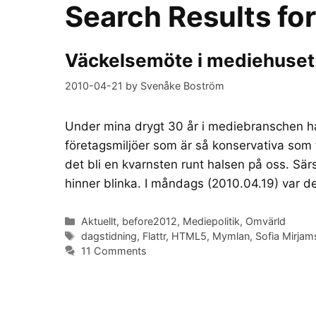
Search Results fo
Väckelsemöte i mediehuset: D
2010-04-21
by
Svenåke Boström
Under mina drygt 30 år i mediebranschen ha
företagsmiljöer som är så konservativa som
det bli en kvarnsten runt halsen på oss. Sär
hinner blinka. I måndags (2010.04.19) var 
Categories
Aktuellt
,
before2012
,
Mediepolitik
,
Omvärld
Tags
dagstidning
,
Flattr
,
HTML5
,
Mymlan
,
Sofia Mirjam
11 Comments