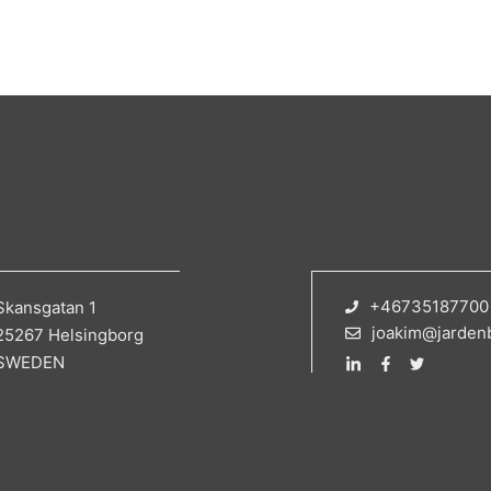
+46735187700
Skansgatan 1
joakim@jarden
25267 Helsingborg
SWEDEN