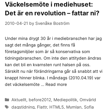
Väckelsemöte i mediehuset:
Det är en revolution – fattar ni?
2010-04-21
by
Svenåke Boström
Under mina drygt 30 år i mediebranschen har jag
sagt det många gånger, det finns få
företagsmiljöer som är så konservativa som
tidningsbranschen. Om inte den attityden ändras
kan det bli en kvarnsten runt halsen på oss.
Särskilt nu när förändringarna går så snabbt att vi
knappt hinner blinka. I måndags (2010.04.19) var
det väckelsemöte …
Read more
Categories
Aktuellt
,
before2012
,
Mediepolitik
,
Omvärld
Tags
dagstidning
,
Flattr
,
HTML5
,
Mymlan
,
Sofia