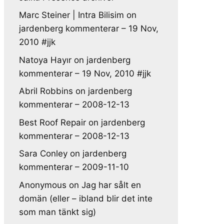
Marc Steiner | Intra Bilisim
on
jardenberg kommenterar – 19 Nov,
2010 #jjk
Natoya Hayır
on
jardenberg
kommenterar – 19 Nov, 2010 #jjk
Abril Robbins
on
jardenberg
kommenterar – 2008-12-13
Best Roof Repair
on
jardenberg
kommenterar – 2008-12-13
Sara Conley
on
jardenberg
kommenterar – 2009-11-10
Anonymous
on
Jag har sålt en
domän (eller – ibland blir det inte
som man tänkt sig)