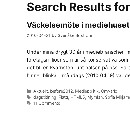
Search Results fo
Väckelsemöte i mediehuset: D
2010-04-21
by
Svenåke Boström
Under mina drygt 30 år i mediebranschen ha
företagsmiljöer som är så konservativa som
det bli en kvarnsten runt halsen på oss. Sär
hinner blinka. I måndags (2010.04.19) var 
Categories
Aktuellt
,
before2012
,
Mediepolitik
,
Omvärld
Tags
dagstidning
,
Flattr
,
HTML5
,
Mymlan
,
Sofia Mirjam
11 Comments