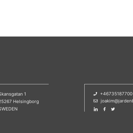
+46735187700
Skansgatan 1
joakim@jarden
25267 Helsingborg
SWEDEN