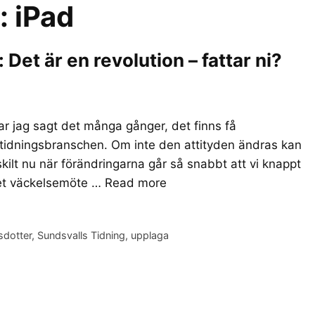
r:
iPad
et är en revolution – fattar ni?
r jag sagt det många gånger, det finns få
 tidningsbranschen. Om inte den attityden ändras kan
skilt nu när förändringarna går så snabbt att vi knappt
det väckelsemöte …
Read more
sdotter
,
Sundsvalls Tidning
,
upplaga