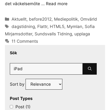
det väckelsemöte …
Read more
Categories
Aktuellt
,
before2012
,
Mediepolitik
,
Omvärld
Tags
dagstidning
,
Flattr
,
HTML5
,
Mymlan
,
Sofia
Mirjamsdotter
,
Sundsvalls Tidning
,
upplaga
11 Comments
Sök
Search
for:
Sort by
Post Types
Post (1)