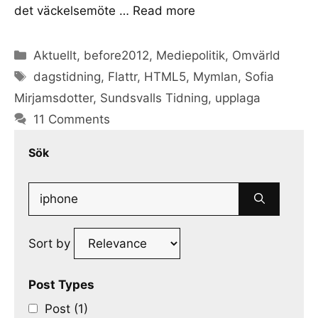
det väckelsemöte …
Read more
Categories
Aktuellt
,
before2012
,
Mediepolitik
,
Omvärld
Tags
dagstidning
,
Flattr
,
HTML5
,
Mymlan
,
Sofia
Mirjamsdotter
,
Sundsvalls Tidning
,
upplaga
11 Comments
Sök
Search
for:
Sort by
Post Types
Post (1)