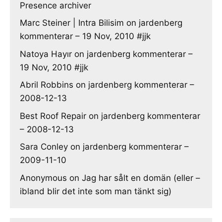
Presence archiver
Marc Steiner | Intra Bilisim
on
jardenberg
kommenterar – 19 Nov, 2010 #jjk
Natoya Hayır
on
jardenberg kommenterar –
19 Nov, 2010 #jjk
Abril Robbins
on
jardenberg kommenterar –
2008-12-13
Best Roof Repair
on
jardenberg kommenterar
– 2008-12-13
Sara Conley
on
jardenberg kommenterar –
2009-11-10
Anonymous
on
Jag har sålt en domän (eller –
ibland blir det inte som man tänkt sig)