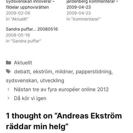
Sydsvenskan innoverar –
jardenberg kommenterar –
fildelar upphovsrätten
2009-04-23
2009-02-06
2009-04-23
In "Aktuellt"
In "kommentarer"
Sandra puffar… 20080516
2008-05-16
In "Sandra puffar"
Categories
Aktuellt
Tags
debatt
,
ekström
,
mildner
,
papperstidning
,
sydsvenskan
,
utveckling
Nästan tre av fyra européer online 2012
Då kör vi igen
1 thought on “Andreas Ekström
räddar min helg”