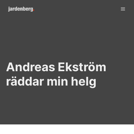
Skip
ME
to
content
Andreas Ekström
räddar min helg