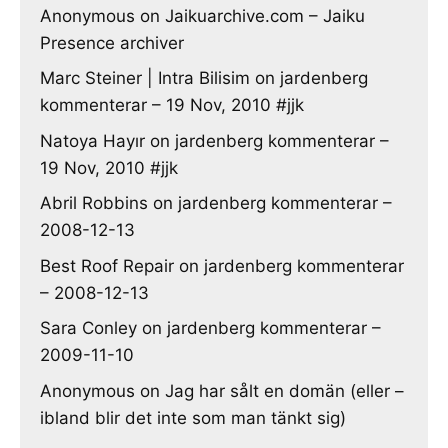
Anonymous
on
Jaikuarchive.com – Jaiku
Presence archiver
Marc Steiner | Intra Bilisim
on
jardenberg
kommenterar – 19 Nov, 2010 #jjk
Natoya Hayır
on
jardenberg kommenterar –
19 Nov, 2010 #jjk
Abril Robbins
on
jardenberg kommenterar –
2008-12-13
Best Roof Repair
on
jardenberg kommenterar
– 2008-12-13
Sara Conley
on
jardenberg kommenterar –
2009-11-10
Anonymous
on
Jag har sålt en domän (eller –
ibland blir det inte som man tänkt sig)