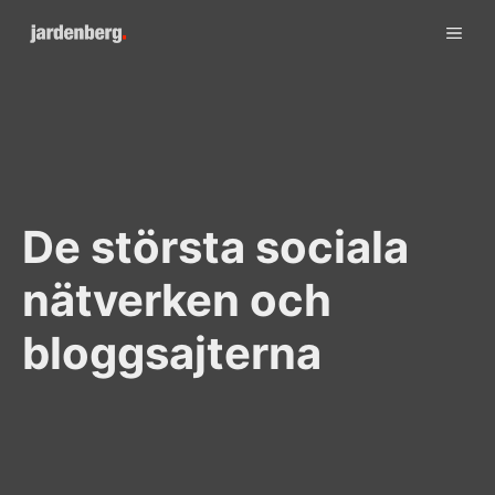
Skip
ME
to
content
De största sociala
nätverken och
bloggsajterna