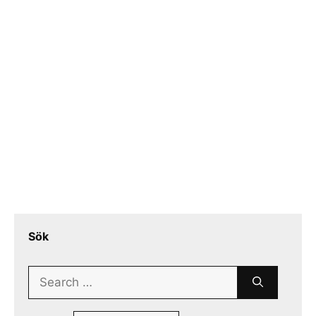
Sök
Search
for: