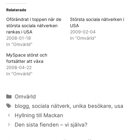
Relaterade
Oförändrat i toppen när de
Största sociala nätverken i
största sociala nätverken
USA
rankas i USA
2009-02-04
2008-01-18
In "Omvärld"
In "Omvärld"
MySpace störst och
fortsätter att växa
2008-04-22
In "Omvärld"
Categories
Omvärld
Tags
blogg
,
sociala nätverk
,
unika besökare
,
usa
Hyllning till Mackan
Den sista fienden – vi själva?