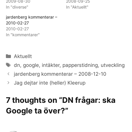
2009-08-30
2008-09-25
In "diverse"
In "Aktuellt"
jardenberg kommenterar –
2010-02-27
2010-02-27
In "kommentarer"
Categories
Aktuellt
Tags
dn
,
google
,
intäkter
,
papperstidning
,
utveckling
jardenberg kommenterar – 2008-12-10
Jag dejtar inte (heller) Kleerup
7 thoughts on “DN frågar: ska
Google ta över?”