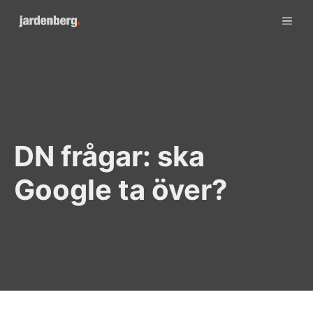
Skip
ME
to
content
DN frågar: ska
Google ta över?