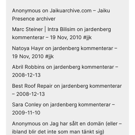
Anonymous
on
Jaikuarchive.com – Jaiku
Presence archiver
Marc Steiner | Intra Bilisim
on
jardenberg
kommenterar – 19 Nov, 2010 #jjk
Natoya Hayır
on
jardenberg kommenterar –
19 Nov, 2010 #jjk
Abril Robbins
on
jardenberg kommenterar –
2008-12-13
Best Roof Repair
on
jardenberg kommenterar
– 2008-12-13
Sara Conley
on
jardenberg kommenterar –
2009-11-10
Anonymous
on
Jag har sålt en domän (eller –
ibland blir det inte som man tänkt sig)