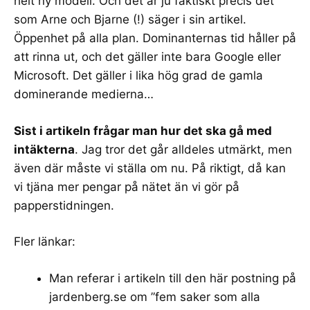
helt ny modell. Och det är ju faktiskt precis det
som Arne och Bjarne (!) säger i sin artikel.
Öppenhet på alla plan. Dominanternas tid håller på
att rinna ut, och det gäller inte bara Google eller
Microsoft. Det gäller i lika hög grad de gamla
dominerande medierna…
Sist i artikeln frågar man hur det ska gå med
intäkterna
. Jag tror det går alldeles utmärkt, men
även där måste vi ställa om nu. På riktigt, då kan
vi
tjäna mer pengar på nätet än vi gör på
papperstidningen
.
Fler länkar:
Man referar i artikeln till den här postning på
jardenberg.se om ”
fem saker som alla