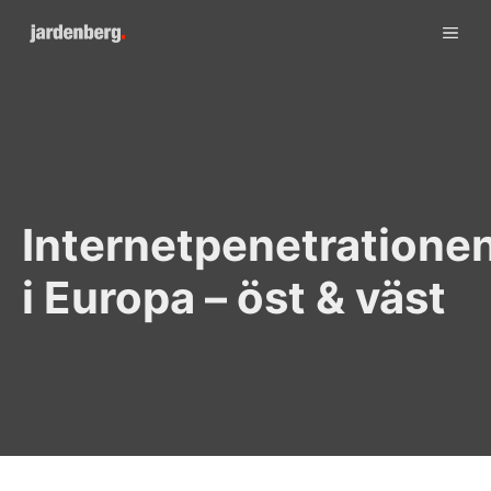
Skip
ME
to
content
Internetpenetratione
i Europa – öst & väst