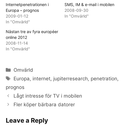
Internetpenetrationen i
SMS, IM & e-mail i mobilen
Europa – prognos
2008-09-30
2009-01-12
In "Omvärld"
In "Omvärld"
Nästan tre av fyra européer
online 2012
2008-11-14
In "Omvärld"
Categories
Omvärld
Tags
Europa
,
internet
,
jupiterresearch
,
penetration
,
prognos
Lågt intresse för TV i mobilen
Fler köper bärbara datorer
Leave a Reply