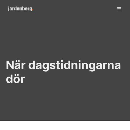
Skip
ME
to
content
När dagstidningarna
dör