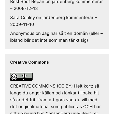
Best Roof Repair
on
jardenberg kommenterar
– 2008-12-13
Sara Conley
on
jardenberg kommenterar –
2009-11-10
Anonymous
on
Jag har sålt en domän (eller –
ibland blir det inte som man tänkt sig)
Creative Commons
CREATIVE COMMONS (CC BY) Helt kort: så
länge du anger källan och länkar tillbaka hit
så är det fritt fram att göra vad du vill med
det originalmaterial som publiceras OCH har
sitt ursprung här. ”jardenberg unedited” by