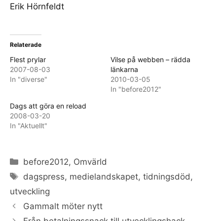
Erik Hörnfeldt
Relaterade
Flest prylar
Vilse på webben – rädda
2007-08-03
länkarna
In "diverse"
2010-03-05
In "before2012"
Dags att göra en reload
2008-03-20
In "Aktuellt"
Categories
before2012
,
Omvärld
Tags
dagspress
,
medielandskapet
,
tidningsdöd
,
utveckling
Gammalt möter nytt
Från betalningssnack till utvecklingshack