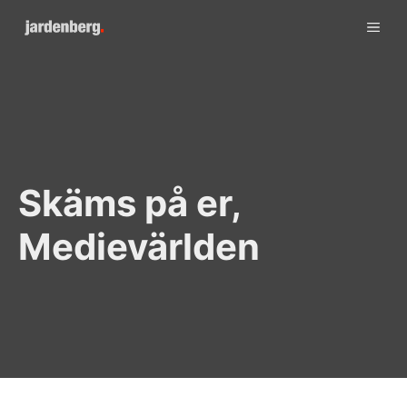
Skip
ME
to
content
Skäms på er,
Medievärlden