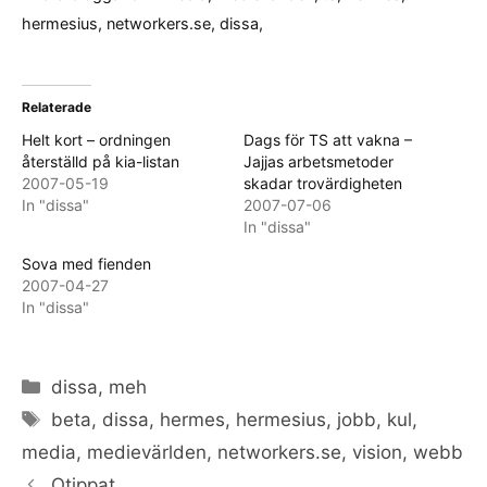
hermesius
,
networkers.se
,
dissa
,
Relaterade
Helt kort – ordningen
Dags för TS att vakna –
återställd på kia-listan
Jajjas arbetsmetoder
2007-05-19
skadar trovärdigheten
In "dissa"
2007-07-06
In "dissa"
Sova med fienden
2007-04-27
In "dissa"
Categories
dissa
,
meh
Tags
beta
,
dissa
,
hermes
,
hermesius
,
jobb
,
kul
,
media
,
medievärlden
,
networkers.se
,
vision
,
webb
Otippat…