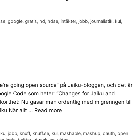
.se
,
google
,
gratis
,
hd
,
hdse
,
intäkter
,
jobb
,
journalistik
,
kul
,
’re going open source” på Jaiku-bloggen, och det är
Google Code som heter: ”Changes for Jaiku and
 korthet: Nu gasar man ordentlig med migreringen till
iku När allt …
Read more
iku
,
jobb
,
knuff
,
knuff.se
,
kul
,
mashable
,
mashup
,
oauth
,
open
,
twingly
,
twitter
,
utveckling
,
video