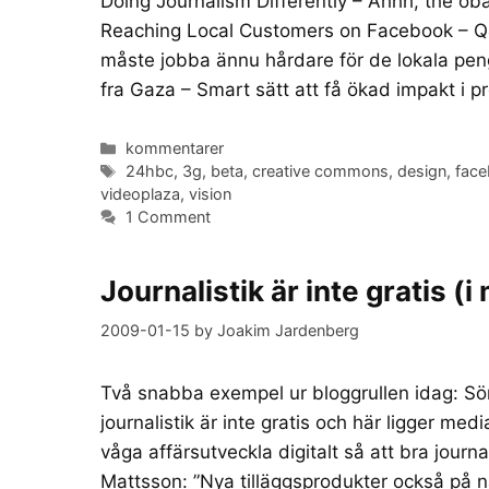
Doing Journalism Differently – Ahhh, the o
Reaching Local Customers on Facebook – Q&a
måste jobba ännu hårdare för de lokala pe
fra Gaza – Smart sätt att få ökad impakt i 
Categories
kommentarer
Tags
24hbc
,
3g
,
beta
,
creative commons
,
design
,
fac
videoplaza
,
vision
1 Comment
Journalistik är inte gratis (i 
2009-01-15
by
Joakim Jardenberg
Två snabba exempel ur bloggrullen idag: Sör
journalistik är inte gratis och här ligger me
våga affärsutveckla digitalt så att bra journ
Mattsson: ”Nya tilläggsprodukter också på nä