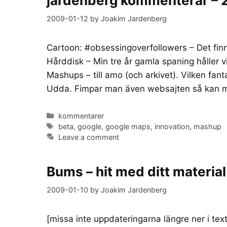
jardenberg kommenterar – 
2009-01-12
by
Joakim Jardenberg
Cartoon: #obsessingoverfollowers – Det finns
Hårddisk – Min tre år gamla spaning håller 
Mashups – till amo (och arkivet). Vilken fan
Udda. Fimpar man även websajten så kan m
Categories
kommentarer
Tags
beta
,
google
,
google maps
,
innovation
,
mashup
Leave a comment
Bums – hit med ditt material
2009-01-10
by
Joakim Jardenberg
[missa inte uppdateringarna längre ner i tex