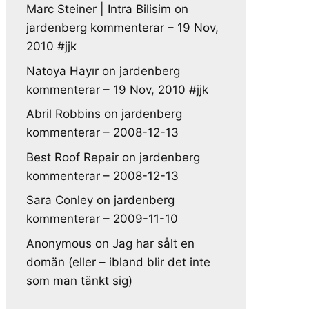
Marc Steiner | Intra Bilisim
on
jardenberg kommenterar – 19 Nov,
2010 #jjk
Natoya Hayır
on
jardenberg
kommenterar – 19 Nov, 2010 #jjk
Abril Robbins
on
jardenberg
kommenterar – 2008-12-13
Best Roof Repair
on
jardenberg
kommenterar – 2008-12-13
Sara Conley
on
jardenberg
kommenterar – 2009-11-10
Anonymous
on
Jag har sålt en
domän (eller – ibland blir det inte
som man tänkt sig)