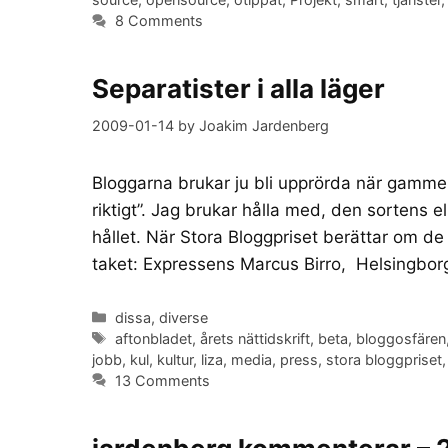
8 Comments
Separatister i alla läger
2009-01-14
by
Joakim Jardenberg
Bloggarna brukar ju bli upprörda när gammel
riktigt”. Jag brukar hålla med, den sortens el
hållet. När Stora Bloggpriset berättar om d
taket: Expressens Marcus Birro, Helsingbo
Categories
dissa
,
diverse
Tags
aftonbladet
,
årets nättidskrift
,
beta
,
bloggosfären
jobb
,
kul
,
kultur
,
liza
,
media
,
press
,
stora bloggpriset
13 Comments