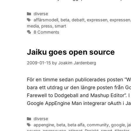
Categories
diverse
Tags
affärsmodell
,
beta
,
debatt
,
expressen
,
expressen
media
,
press
,
smart
8 Comments
Jaiku goes open source
2009-01-15
by
Joakim Jardenberg
För en timme sedan publicerades posten ”We
bara ett utdrag ur den längre posten från 
Farewell to Dodgeball and Mashup Editor”. I
Google AppEngine Man integrerar oAuth i Ja
Categories
diverse
Tags
appengine
,
beta
,
beta alfa
,
community
,
google
,
ja
source
,
opensource
,
otippat
,
Projekt
,
smart
,
tjänster