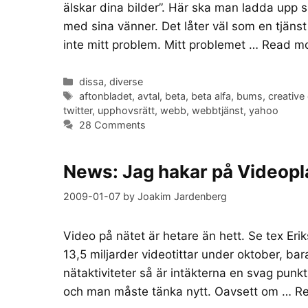
älskar dina bilder”. Här ska man ladda upp 
med sina vänner. Det låter väl som en tjäns
inte mitt problem. Mitt problemet …
Read m
Categories
dissa
,
diverse
Tags
aftonbladet
,
avtal
,
beta
,
beta alfa
,
bums
,
creativ
twitter
,
upphovsrätt
,
webb
,
webbtjänst
,
yahoo
28 Comments
News: Jag hakar på Videopl
2009-01-07
by
Joakim Jardenberg
Video på nätet är hetare än hett. Se tex Eri
13,5 miljarder videotittar under oktober, 
nätaktiviteter så är intäkterna en svag punkt
och man måste tänka nytt. Oavsett om …
R