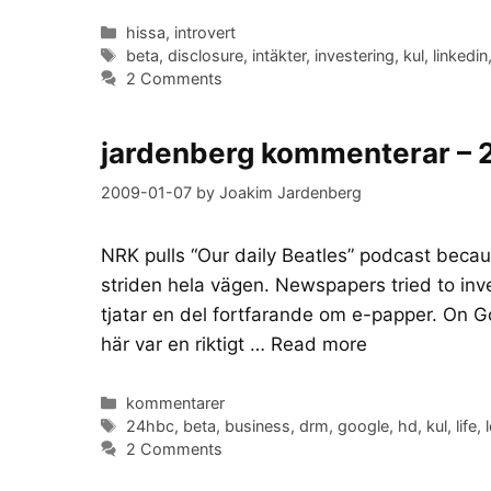
Categories
hissa
,
introvert
Tags
beta
,
disclosure
,
intäkter
,
investering
,
kul
,
linkedin
2 Comments
jardenberg kommenterar –
2009-01-07
by
Joakim Jardenberg
NRK pulls “Our daily Beatles” podcast becaus
striden hela vägen. Newspapers tried to inv
tjatar en del fortfarande om e-papper. On G
här var en riktigt …
Read more
Categories
kommentarer
Tags
24hbc
,
beta
,
business
,
drm
,
google
,
hd
,
kul
,
life
,
2 Comments