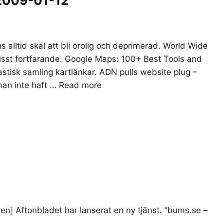
2009-01-12
 alltid skäl att bli orolig och deprimerad. World Wide
visst fortfarande. Google Maps: 100+ Best Tools and
tastisk samling kartlänkar. ADN pulls website plug –
an inte haft …
Read more
ten] Aftonbladet har lanserat en ny tjänst. ”bums.se –