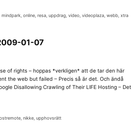
,
mindpark
,
online
,
resa
,
uppdrag
,
video
,
videoplaza
,
webb
,
xtra
 2009-01-07
e of rights – hoppas *verkligen* att de tar den här
ent the web but failed – Precis så är det. Och ändå
oogle Disallowing Crawling of Their LIFE Hosting – Det
lostremote
,
nikke
,
upphovsrätt