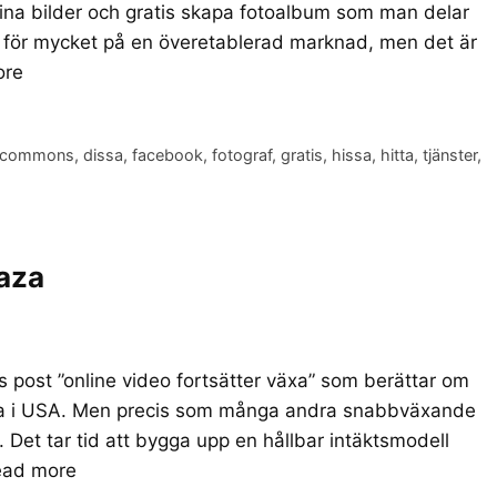
sina bilder och gratis skapa fotoalbum som man delar
t för mycket på en överetablerad marknad, men det är
ore
e commons
,
dissa
,
facebook
,
fotograf
,
gratis
,
hissa
,
hitta
,
tjänster
,
aza
ks post ”online video fortsätter växa” som berättar om
bara i USA. Men precis som många andra snabbväxande
. Det tar tid att bygga upp en hållbar intäktsmodell
ead more