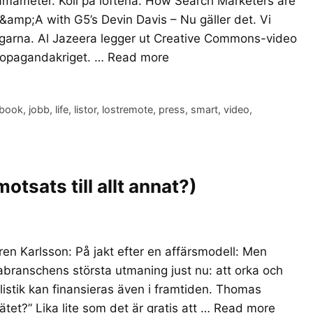
bamameter. Koll på löftena. How Search Marketers are
mp;A with G5’s Devin Davis – Nu gäller det. Vi
ngarna. Al Jazeera legger ut Creative Commons-video
propagandakriget. …
Read more
ebook
,
jobb
,
life
,
listor
,
lostremote
,
press
,
smart
,
video
,
motsats till allt annat?)
en Karlsson: På jakt efter en affärsmodell: Men
diabranschens största utmaning just nu: att orka och
alistik kan finansieras även i framtiden. Thomas
tet?” Lika lite som det är gratis att …
Read more