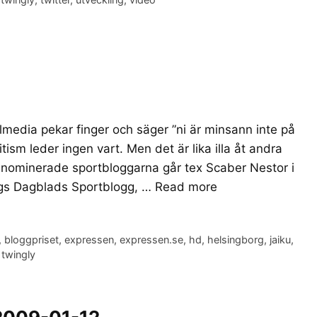
media pekar finger och säger ”ni är minsann inte på
itism leder ingen vart. Men det är lika illa åt andra
e nominerade sportbloggarna går tex Scaber Nestor i
rgs Dagblads Sportblogg, …
Read more
,
bloggpriset
,
expressen
,
expressen.se
,
hd
,
helsingborg
,
jaiku
,
,
twingly