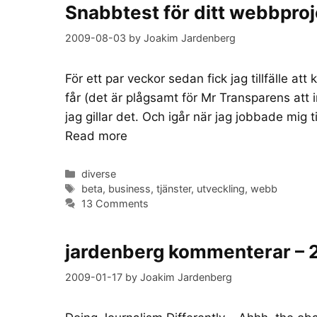
Snabbtest för ditt webbproj
2009-08-03
by
Joakim Jardenberg
För ett par veckor sedan fick jag tillfälle att
får (det är plågsamt för Mr Transparens att 
jag gillar det. Och igår när jag jobbade mig
Read more
Categories
diverse
Tags
beta
,
business
,
tjänster
,
utveckling
,
webb
13 Comments
jardenberg kommenterar – 
2009-01-17
by
Joakim Jardenberg