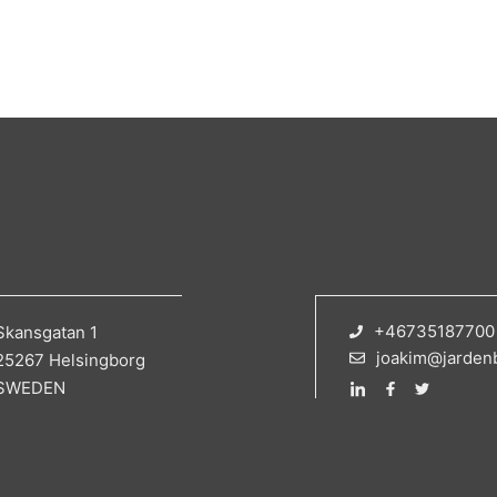
+46735187700
Skansgatan 1
joakim@jarden
25267 Helsingborg
SWEDEN