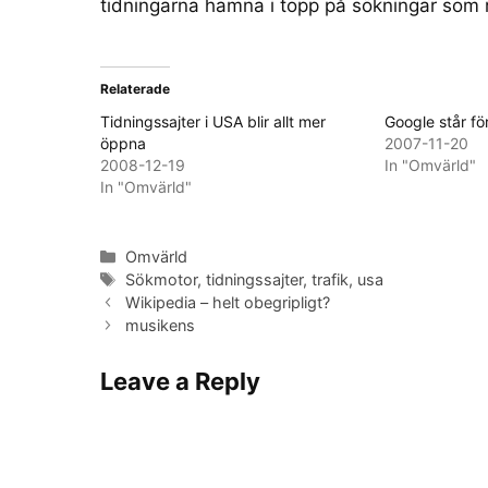
tidningarna hamna i topp på sökningar som 
Relaterade
Tidningssajter i USA blir allt mer
Google står fö
öppna
2007-11-20
2008-12-19
In "Omvärld"
In "Omvärld"
Categories
Omvärld
Tags
Sökmotor
,
tidningssajter
,
trafik
,
usa
Wikipedia – helt obegripligt?
musikens
Leave a Reply