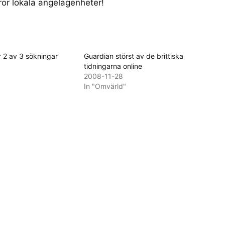
rör lokala angelägenheter!
r 2 av 3 sökningar
Guardian störst av de brittiska
tidningarna online
2008-11-28
In "Omvärld"