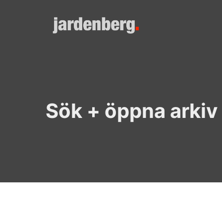
Skip
to
content
Sök + öppna arkiv 