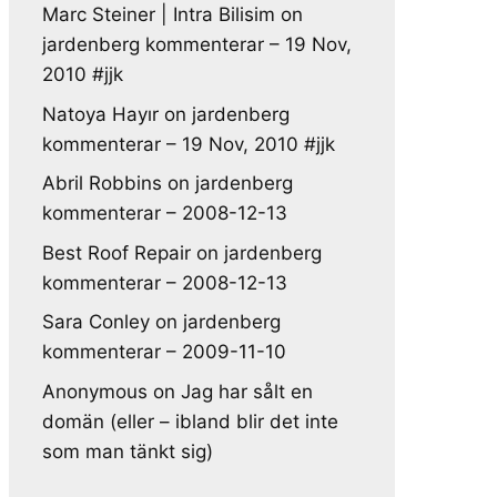
Marc Steiner | Intra Bilisim
on
jardenberg kommenterar – 19 Nov,
2010 #jjk
Natoya Hayır
on
jardenberg
kommenterar – 19 Nov, 2010 #jjk
Abril Robbins
on
jardenberg
kommenterar – 2008-12-13
Best Roof Repair
on
jardenberg
kommenterar – 2008-12-13
Sara Conley
on
jardenberg
kommenterar – 2009-11-10
Anonymous
on
Jag har sålt en
domän (eller – ibland blir det inte
som man tänkt sig)