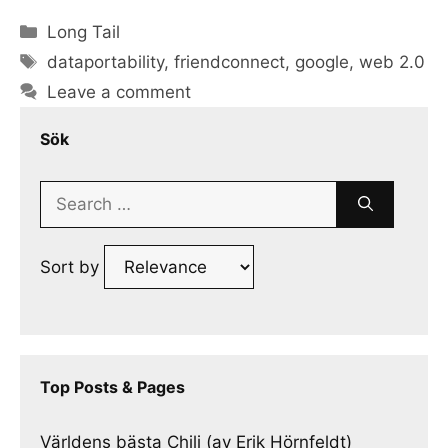
Categories
Long Tail
Tags
dataportability
,
friendconnect
,
google
,
web 2.0
Leave a comment
Sök
Search
for:
Sort by
Top Posts & Pages
Världens bästa Chili (av Erik Hörnfeldt)