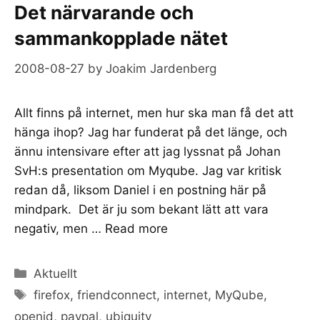
Det närvarande och
sammankopplade nätet
2008-08-27
by
Joakim Jardenberg
Allt finns på internet, men hur ska man få det att
hänga ihop? Jag har funderat på det länge, och
ännu intensivare efter att jag lyssnat på Johan
SvH:s presentation om Myqube. Jag var kritisk
redan då, liksom Daniel i en postning här på
mindpark. Det är ju som bekant lätt att vara
negativ, men …
Read more
Categories
Aktuellt
Tags
firefox
,
friendconnect
,
internet
,
MyQube
,
openid
,
paypal
,
ubiquity