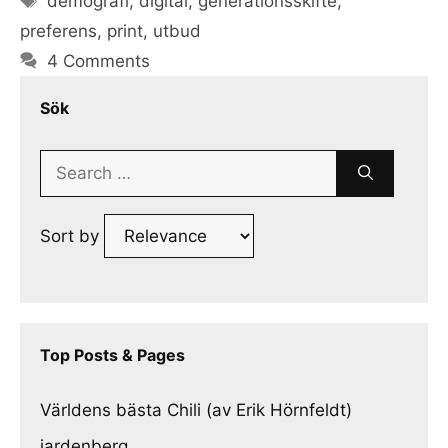
demografi
,
digital
,
generationsskifte
,
preferens
,
print
,
utbud
4 Comments
Sök
Search
for:
Sort by
Top Posts & Pages
Världens bästa Chili (av Erik Hörnfeldt)
jardenberg.