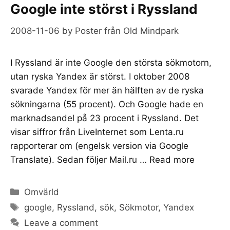
Google inte störst i Ryssland
2008-11-06
by
Poster från Old Mindpark
I Ryssland är inte Google den största sökmotorn,
utan ryska Yandex är störst. I oktober 2008
svarade Yandex för mer än hälften av de ryska
sökningarna (55 procent). Och Google hade en
marknadsandel på 23 procent i Ryssland. Det
visar siffror från LiveInternet som Lenta.ru
rapporterar om (engelsk version via Google
Translate). Sedan följer Mail.ru …
Read more
Categories
Omvärld
Tags
google
,
Ryssland
,
sök
,
Sökmotor
,
Yandex
Leave a comment