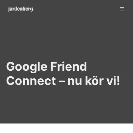
Skip
ME
to
content
Google Friend
Connect – nu kör vi!