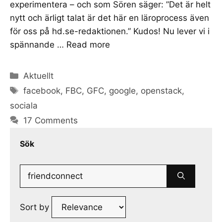
experimentera – och som Sören säger: ”Det är helt
nytt och ärligt talat är det här en läroprocess även
för oss på hd.se-redaktionen.” Kudos! Nu lever vi i
spännande …
Read more
Categories
Aktuellt
Tags
facebook
,
FBC
,
GFC
,
google
,
openstack
,
sociala
17 Comments
Sök
Search
for:
Sort by