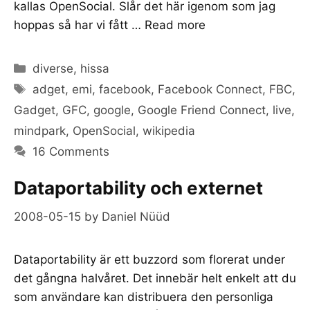
kallas OpenSocial. Slår det här igenom som jag
hoppas så har vi fått …
Read more
Categories
diverse
,
hissa
Tags
adget
,
emi
,
facebook
,
Facebook Connect
,
FBC
,
Gadget
,
GFC
,
google
,
Google Friend Connect
,
live
,
mindpark
,
OpenSocial
,
wikipedia
16 Comments
Dataportability och externet
2008-05-15
by
Daniel Nüüd
Dataportability är ett buzzord som florerat under
det gångna halvåret. Det innebär helt enkelt att du
som användare kan distribuera den personliga