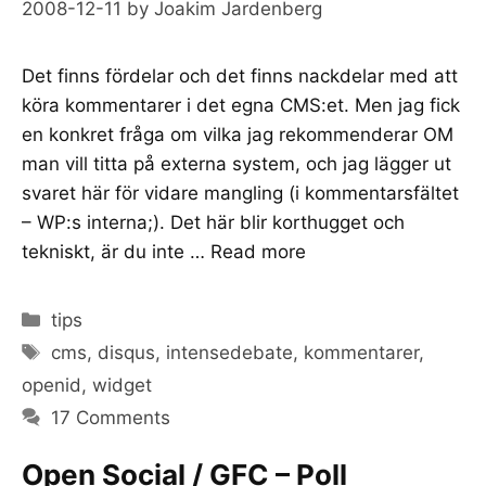
2008-12-11
by
Joakim Jardenberg
Det finns fördelar och det finns nackdelar med att
köra kommentarer i det egna CMS:et. Men jag fick
en konkret fråga om vilka jag rekommenderar OM
man vill titta på externa system, och jag lägger ut
svaret här för vidare mangling (i kommentarsfältet
– WP:s interna;). Det här blir korthugget och
tekniskt, är du inte …
Read more
Categories
tips
Tags
cms
,
disqus
,
intensedebate
,
kommentarer
,
openid
,
widget
17 Comments
Open Social / GFC – Poll