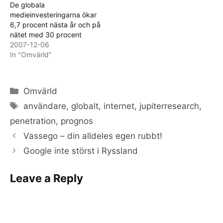
De globala
medieinvesteringarna ökar
6,7 procent nästa år och på
nätet med 30 procent
2007-12-06
In "Omvärld"
Categories
Omvärld
Tags
användare
,
globalt
,
internet
,
jupiterresearch
,
penetration
,
prognos
Vassego – din alldeles egen rubbt!
Google inte störst i Ryssland
Leave a Reply