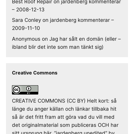
Best Roof Repair
on
jardenberg kommenterar
– 2008-12-13
Sara Conley
on
jardenberg kommenterar –
2009-11-10
Anonymous
on
Jag har sålt en domän (eller –
ibland blir det inte som man tänkt sig)
Creative Commons
CREATIVE COMMONS (CC BY) Helt kort: så
länge du anger källan och länkar tillbaka hit
så är det fritt fram att göra vad du vill med
det originalmaterial som publiceras OCH har
sitt ursprung här. ”jardenberg unedited” by