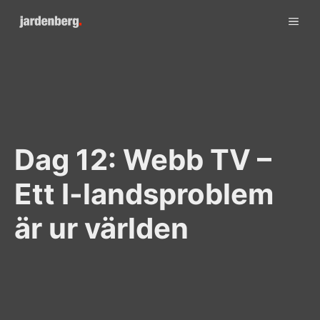
Skip
ME
to
content
Dag 12: Webb TV –
Ett I-landsproblem
är ur världen