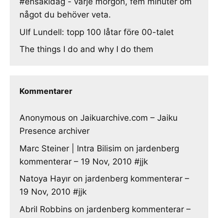
#ensakidag - varje morgon, fem minuter om
något du behöver veta.
Ulf Lundell: topp 100 låtar före 00-talet
The things I do and why I do them
Kommentarer
Anonymous
on
Jaikuarchive.com – Jaiku
Presence archiver
Marc Steiner | Intra Bilisim
on
jardenberg
kommenterar – 19 Nov, 2010 #jjk
Natoya Hayır
on
jardenberg kommenterar –
19 Nov, 2010 #jjk
Abril Robbins
on
jardenberg kommenterar –