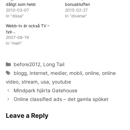
dåligt som helst
bonusbluffen
2010-03-07
2015-02-27
In "dissa"
In "diverse"
Webb-tv är också TV –
typ…
2007-08-19
In "meh"
Categories
before2012
,
Long Tail
Tags
blogg
,
internet
,
medier
,
mobil
,
online
,
online
video
,
stream
,
usa
,
youtube
Mindpark hjärta Gatehouse
Online classified ads – det gamla spöket
Leave a Reply