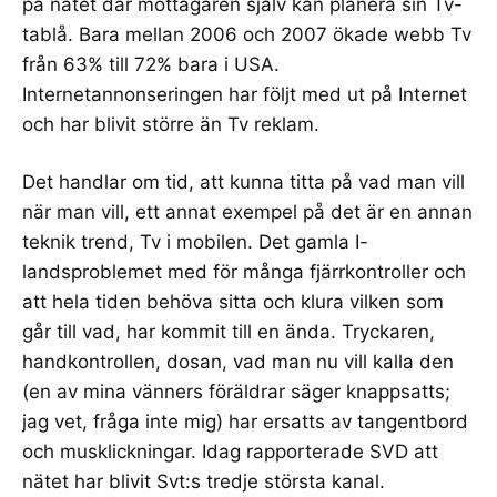
på nätet där mottagaren själv kan planera sin Tv-
tablå. Bara mellan 2006 och 2007 ökade
webb Tv
från 63% till 72% bara i USA.
Internetannonseringen
har följt med ut på Internet
och har blivit större än Tv reklam.
Det handlar om tid, att kunna titta på vad man vill
när man vill, ett annat exempel på det är en annan
teknik trend, Tv i mobilen. Det gamla I-
landsproblemet med för många fjärrkontroller och
att hela tiden behöva sitta och klura vilken som
går till vad, har kommit till en ända. Tryckaren,
handkontrollen, dosan, vad man nu vill kalla den
(en av mina vänners föräldrar säger knappsatts;
jag vet, fråga inte mig) har ersatts av tangentbord
och musklickningar. Idag rapporterade
SVD
att
nätet har blivit Svt:s tredje största kanal.