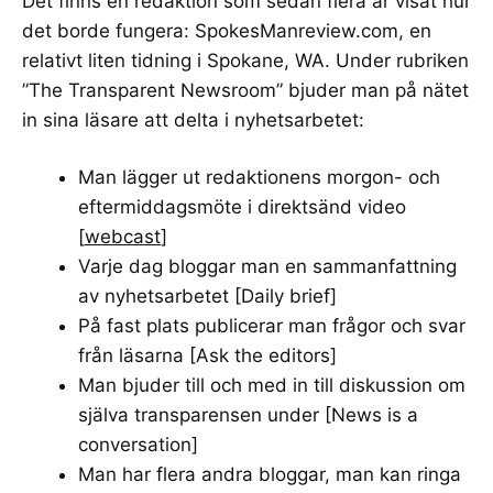
Det finns en redaktion som sedan flera år visat hur
det borde fungera:
SpokesManreview.com
, en
relativt liten tidning i Spokane, WA. Under rubriken
”The Transparent Newsroom” bjuder man på nätet
in sina läsare att delta i nyhetsarbetet:
Man lägger ut redaktionens morgon- och
eftermiddagsmöte i direktsänd video
[
webcast
]
Varje dag bloggar man en sammanfattning
av nyhetsarbetet [
Daily brief
]
På fast plats publicerar man frågor och svar
från läsarna [
Ask the editors
]
Man bjuder till och med in till diskussion om
själva transparensen under [
News is a
conversation
]
Man har flera andra bloggar, man kan ringa