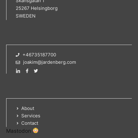
Skansgatan 1
25267 Helsingborg
SWEDEN
+46735187700
joakim@jardenberg.com
About
Services
Contact
Mastodon