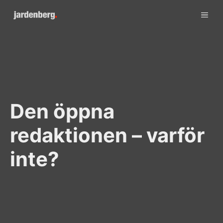
Skip
ME
to
content
Den öppna
redaktionen – varför
inte?