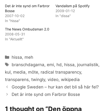
Det är inte synd om Farbror
Vandalism på Spotify
Bosse
2009-01-12
2007-10-02
In "dissa"
In "hissa"
The News Ombudsman 2.0
2008-05-31
In "Aktuellt"
Categories
hissa
,
meh
Tags
branschdagarna
,
emi
,
hd
,
hissa
,
journalistik
,
kul
,
media
,
möte
,
radical transparency
,
transparens
,
twingly
,
video
,
wikipedia
Google Sweden – hur kan det bli så här fel?
Det är inte synd om Farbror Bosse
1 thought on “Den öppna