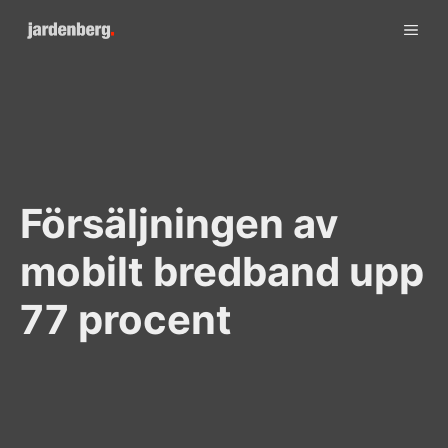
Skip
ME
to
content
Försäljningen av
mobilt bredband upp
77 procent