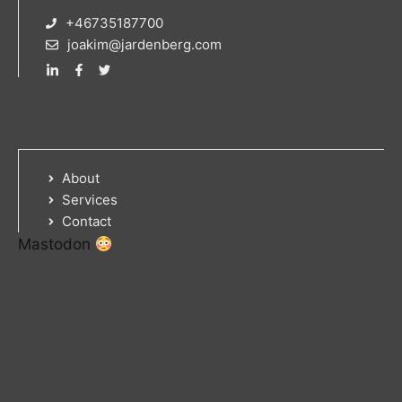
+46735187700
joakim@jardenberg.com
About
Services
Contact
Mastodon