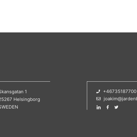
+46735187700
Skansgatan 1
joakim@jarden
25267 Helsingborg
SWEDEN