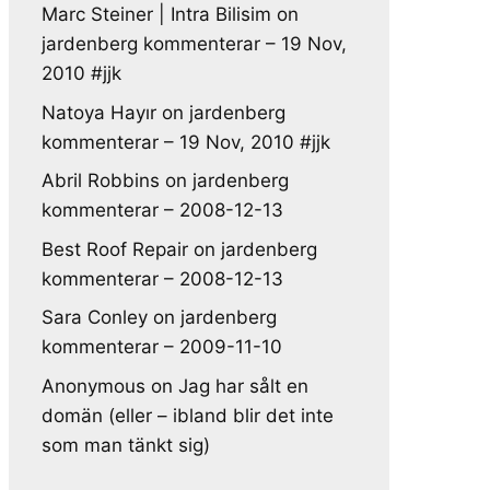
Marc Steiner | Intra Bilisim
on
jardenberg kommenterar – 19 Nov,
2010 #jjk
Natoya Hayır
on
jardenberg
kommenterar – 19 Nov, 2010 #jjk
Abril Robbins
on
jardenberg
kommenterar – 2008-12-13
Best Roof Repair
on
jardenberg
kommenterar – 2008-12-13
Sara Conley
on
jardenberg
kommenterar – 2009-11-10
Anonymous
on
Jag har sålt en
domän (eller – ibland blir det inte
som man tänkt sig)