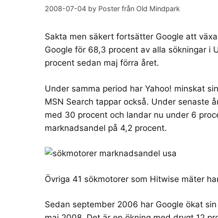
2008-07-04
by
Poster från Old Mindpark
Sakta men säkert fortsätter Google att väx
Google för 68,3 procent av alla sökningar 
procent sedan maj förra året.
Under samma period har Yahoo! minskat sin
MSN Search tappar också. Under senaste å
med 30 procent och landar nu under 6 proce
marknadsandel på 4,2 procent.
Övriga 41 sökmotorer som Hitwise mäter ha
Sedan september 2006 har Google ökat sin m
maj 2008. Det är en ökning med drygt 12 pr