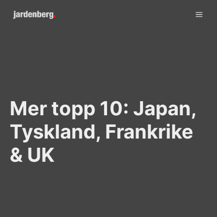
Skip
ME
to
content
Mer topp 10: Japan,
Tyskland, Frankrike
& UK