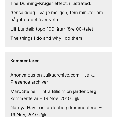
The Dunning-Kruger effect, illustrated.
#ensakidag - varje morgon, fem minuter om
något du behöver veta.
Ulf Lundell: topp 100 låtar före 00-talet
The things I do and why I do them
Kommentarer
Anonymous
on
Jaikuarchive.com – Jaiku
Presence archiver
Marc Steiner | Intra Bilisim
on
jardenberg
kommenterar – 19 Nov, 2010 #jjk
Natoya Hayır
on
jardenberg kommenterar –
19 Nov, 2010 #jjk