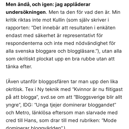
Men ändå, och igen: jag applåderar
undersökningen
. Men ta den för vad den är. Min
kritik riktas inte mot Kullin (som själv skriver i
rapporten: ”Det innebär att resultaten i enkäten
endast med säkerhet är representativt för
respondenterna och inte med nödvändighet för
alla svenska bloggare och bloggläsare.”), utan alla
som okritiskt plockat upp en bra rubbe utan att
tänka efter.
(Även utanför bloggosfären tar man upp den lika
okritisk. Tex i Ny teknik med “
Kvinnor är nu flitigast
på att blogga
“, svd.se om att “
Bloggsverige blir allt
yngre
“, IDG: “
Unga tjejer dominerar bloggandet
”
och Metro, länklösa eftersom man slarvade med
cred till Hans, som drar till med rubriken: “Mode
dominerar bloggvärlden”.)