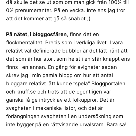
då skulle det se ut som om man gick från 100% till
0% prenumeranter. På en vecka. Inte ens jag tror
att det kommer att gå så snabbt ;)
På nätet, i bloggosfären
, finns det en
flockmentalitet. Precis som i verkliga livet. I våra
relativt väl definierade bubblor är det lätt hänt att
det som är hur stort som helst i en sfär knappt ens
finns i en annan. En gång för evigheter sedan
skrev jag i min gamla blogg om hur ett antal
bloggare relativt
lätt kunde ”spela” Bloggportalen
och knuff.se och trots att de egentligen var
ganska få ge intryck av ett folkuppror. Det är
svagheten i mekaniska listor, och det är i
förlängningen svagheten i en undersökning som
inte bygger på en rättvisande urvalsram. Bara så!