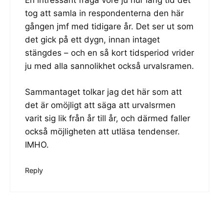
En intressant fråga vore ju hur lång tid det
tog att samla in respondenterna den här
gången jmf med tidigare år. Det ser ut som
det gick på ett dygn, innan intaget
stängdes – och en så kort tidsperiod vrider
ju med alla sannolikhet också urvalsramen.
Sammantaget tolkar jag det här som att
det är omöjligt att säga att urvalsrmen
varit sig lik från år till år, och därmed faller
också möjligheten att utläsa tendenser.
IMHO.
Reply