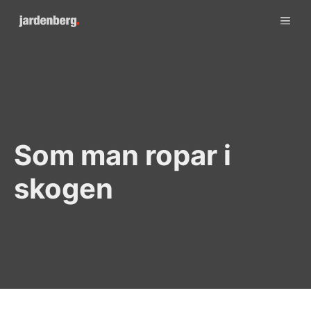
Skip
ME
to
content
Som man ropar i
skogen