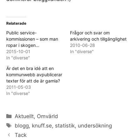
Relaterade
Public service-
Frågor och svar om
kommissionen – som man
arkivering och tillgänglighet
ropar i skogen…
2010-06-28
2015-10-01
In "diverse"
In "diverse"
Är det en bra idé att en
kommunwebb avpublicerar
texter för att de är gamla?
2011-05-03
In "diverse"
Categories
Aktuellt
,
Omvärld
Tags
blogg
,
knuff.se
,
statistik
,
undersökning
Tack