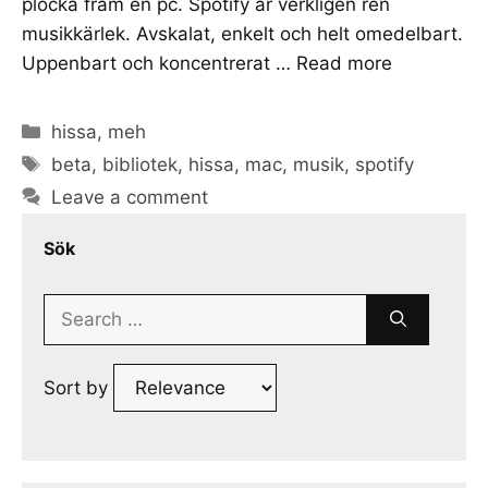
plocka fram en pc. Spotify är verkligen ren
musikkärlek. Avskalat, enkelt och helt omedelbart.
Uppenbart och koncentrerat …
Read more
Categories
hissa
,
meh
Tags
beta
,
bibliotek
,
hissa
,
mac
,
musik
,
spotify
Leave a comment
Sök
Search
for:
Sort by