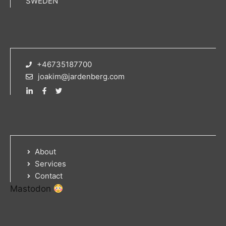
SWEDEN
+46735187700
joakim@jardenberg.com
About
Services
Contact
Mastodon