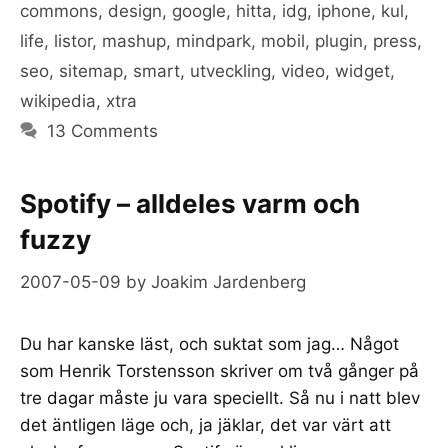
commons
,
design
,
google
,
hitta
,
idg
,
iphone
,
kul
,
life
,
listor
,
mashup
,
mindpark
,
mobil
,
plugin
,
press
,
seo
,
sitemap
,
smart
,
utveckling
,
video
,
widget
,
wikipedia
,
xtra
13 Comments
Spotify – alldeles varm och
fuzzy
2007-05-09
by
Joakim Jardenberg
Du har kanske läst, och suktat som jag… Något
som Henrik Torstensson skriver om två gånger på
tre dagar måste ju vara speciellt. Så nu i natt blev
det äntligen läge och, ja jäklar, det var värt att