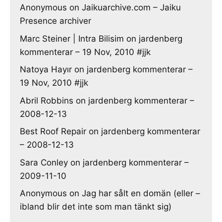
Anonymous
on
Jaikuarchive.com – Jaiku
Presence archiver
Marc Steiner | Intra Bilisim
on
jardenberg
kommenterar – 19 Nov, 2010 #jjk
Natoya Hayır
on
jardenberg kommenterar –
19 Nov, 2010 #jjk
Abril Robbins
on
jardenberg kommenterar –
2008-12-13
Best Roof Repair
on
jardenberg kommenterar
– 2008-12-13
Sara Conley
on
jardenberg kommenterar –
2009-11-10
Anonymous
on
Jag har sålt en domän (eller –
ibland blir det inte som man tänkt sig)