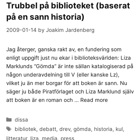
Trubbel på biblioteket (baserat
på en sann historia)
2009-01-14
by
Joakim Jardenberg
Jag återger, ganska rakt av, en fundering som
enligt uppgift just nu ekar i biblioteksvärlden: Liza
Marklunds “Gömda” är inte sällan katalogiserad på
någon underavdelning till V (eller kanske Lz),
vilket ju än mer borgar för att boken är sann. Nu
säger ju både Piratförlaget och Liza Marklund själv
att boken är en roman och …
Read more
Categories
dissa
Tags
bibliotek
,
debatt
,
drev
,
gömda
,
historia
,
kul
,
litteratur
,
liza
,
media
,
press