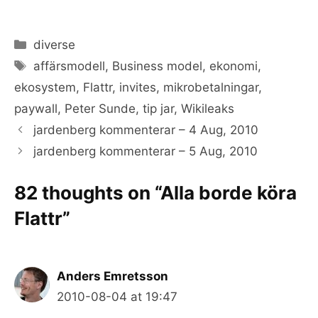
Categories
diverse
Tags
affärsmodell
,
Business model
,
ekonomi
,
ekosystem
,
Flattr
,
invites
,
mikrobetalningar
,
paywall
,
Peter Sunde
,
tip jar
,
Wikileaks
jardenberg kommenterar – 4 Aug, 2010
jardenberg kommenterar – 5 Aug, 2010
82 thoughts on “Alla borde köra
Flattr”
Anders Emretsson
2010-08-04 at 19:47