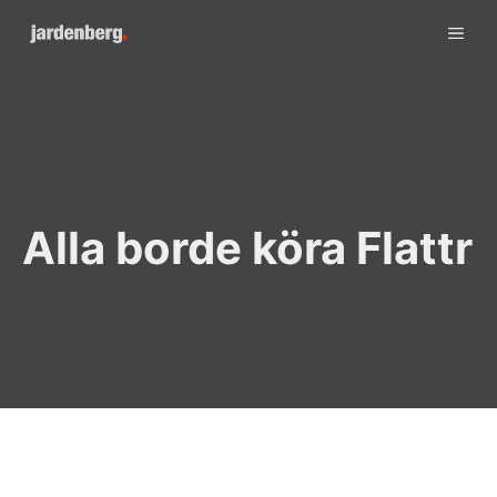
Skip
ME
to
content
Alla borde köra Flattr