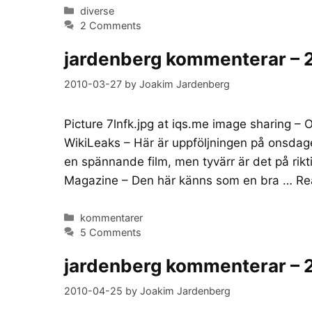
Categories
diverse
2 Comments
jardenberg kommenterar – 
2010-03-27
by
Joakim Jardenberg
Picture 7lnfk.jpg at iqs.me image sharing – O
WikiLeaks – Här är uppföljningen på onsdage
en spännande film, men tyvärr är det på rikt
Magazine – Den här känns som en bra …
Re
Categories
kommentarer
5 Comments
jardenberg kommenterar – 2
2010-04-25
by
Joakim Jardenberg