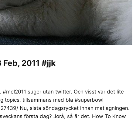
Feb, 2011 #jjk
 #mel2011 suger utan twitter. Och visst var det lite
ding topics, tillsammans med bla #superbowl
927439/ Nu, sista söndagsrycket innan matlagningen.
tsveckans första dag? Jorå, så är det. How To Know