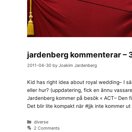
jardenberg kommenterar – 3
2011-04-30
by
Joakim Jardenberg
Kid has right idea about royal wedding– I sär
eller hur? (uppdatering, fick en ännu vassa
Jardenberg kommer på besök « ACT– Den för
Det blir lite kompakt när #jjk inte kommer ut
Categories
diverse
2 Comments