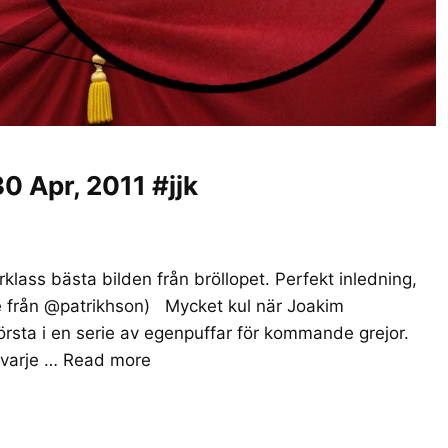
0 Apr, 2011 #jjk
klass bästa bilden från bröllopet. Perfekt inledning,
re från @patrikhson) Mycket kul när Joakim
sta i en serie av egenpuffar för kommande grejor.
 varje …
Read more