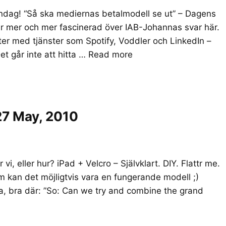
öndag! “Så ska mediernas betalmodell se ut” – Dagens
lir mer och mer fascinerad över IAB-Johannas svar här.
ter med tjänster som Spotify, Voddler och LinkedIn –
t går inte att hitta …
Read more
27 May, 2010
i, eller hur? iPad + Velcro – Självklart. DIY. Flattr me.
m kan det möjligtvis vara en fungerande modell ;)
, bra där: ”So: Can we try and combine the grand