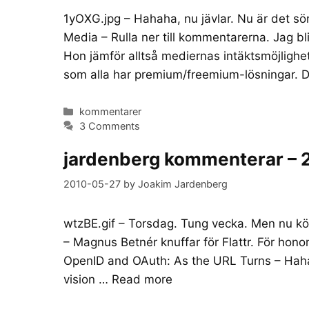
1yOXG.jpg – Hahaha, nu jävlar. Nu är det s
Media – Rulla ner till kommentarerna. Jag b
Hon jämför alltså mediernas intäktsmöjlighe
som alla har premium/freemium-lösningar. De
Categories
kommentarer
3 Comments
jardenberg kommenterar – 
2010-05-27
by
Joakim Jardenberg
wtzBE.gif – Torsdag. Tung vecka. Men nu kör v
– Magnus Betnér knuffar för Flattr. För hono
OpenID and OAuth: As the URL Turns – Haha
vision …
Read more