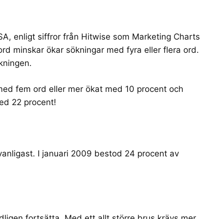
A, enligt siffror från
Hitwise
som
Marketing Charts
ord minskar ökar sökningar med fyra eller flera ord.
ökningen.
med fem ord eller mer ökat med 10 procent och
ed 22 procent!
anligast. I januari 2009 bestod 24 procent av
gen fortsätta. Med ett allt större brus krävs mer