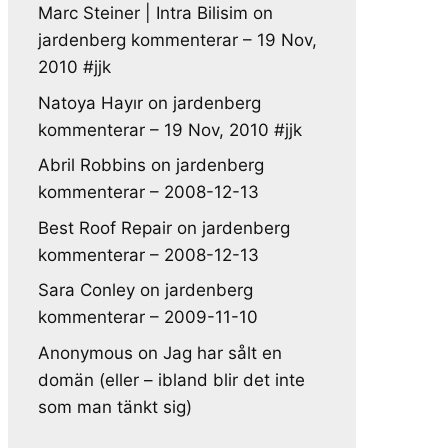
Marc Steiner | Intra Bilisim
on
jardenberg kommenterar – 19 Nov,
2010 #jjk
Natoya Hayır
on
jardenberg
kommenterar – 19 Nov, 2010 #jjk
Abril Robbins
on
jardenberg
kommenterar – 2008-12-13
Best Roof Repair
on
jardenberg
kommenterar – 2008-12-13
Sara Conley
on
jardenberg
kommenterar – 2009-11-10
Anonymous
on
Jag har sålt en
domän (eller – ibland blir det inte
som man tänkt sig)