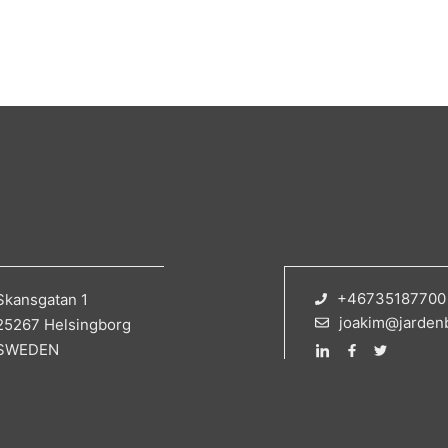
+46735187700
Skansgatan 1
joakim@jarden
25267 Helsingborg
SWEDEN