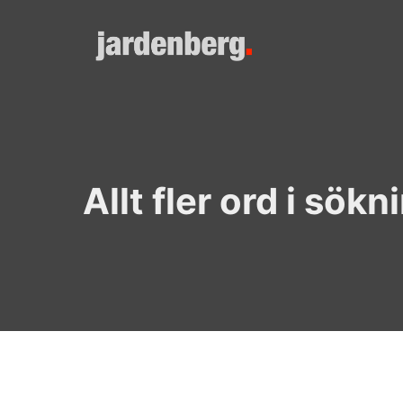
Skip
to
content
Allt fler ord i sökn