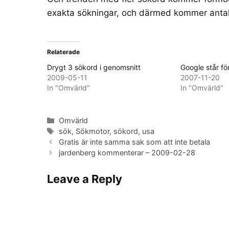
exakta sökningar, och därmed kommer antalet
Relaterade
Drygt 3 sökord i genomsnitt
Google står fö
2009-05-11
2007-11-20
In "Omvärld"
In "Omvärld"
Categories
Omvärld
Tags
sök
,
Sökmotor
,
sökord
,
usa
Gratis är inte samma sak som att inte betala
jardenberg kommenterar – 2009-02-28
Leave a Reply