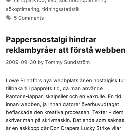
mindpark100
,
seo
,
sökmotoroptimering
,
sökoptimering
,
tidningsstatistik
5 Comments
Pappersnostalgi hindrar
reklambyråer att förstå webben
2009-09-30
by
Tommy Sundström
Lowe Brindfors nya webbplats är en nostalgisk tur
tillbaka till papprets tid, då man använde
Pantone-lappar, skalpeller och en vaxrulle. En tid
innan webben, ja innan datorer överhuvudtaget
befläckade den kreativa processen. Texter – dem
skriver man på skrivmaskin. Det enda som saknas
är en askkopp där Don Drapers Lucky Strike vilar