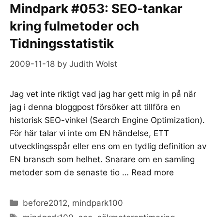
Mindpark #053: SEO-tankar
kring fulmetoder och
Tidningsstatistik
2009-11-18
by
Judith Wolst
Jag vet inte riktigt vad jag har gett mig in på när
jag i denna bloggpost försöker att tillföra en
historisk SEO-vinkel (Search Engine Optimization).
För här talar vi inte om EN händelse, ETT
utvecklingsspår eller ens om en tydlig definition av
EN bransch som helhet. Snarare om en samling
metoder som de senaste tio …
Read more
Categories
before2012
,
mindpark100
Tags