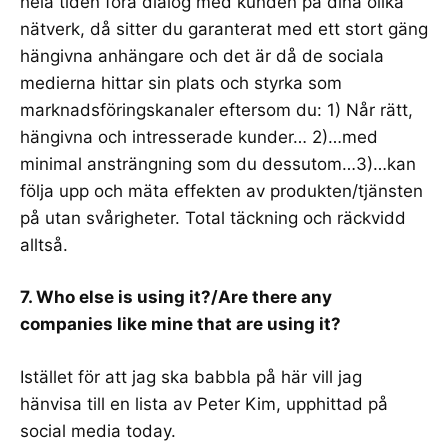
hela tiden föra dialog med kunden på dina olika
nätverk, då sitter du garanterat med ett stort gäng
hängivna anhängare och det är då de sociala
medierna hittar sin plats och styrka som
marknadsföringskanaler eftersom du: 1) Når rätt,
hängivna och intresserade kunder… 2)…med
minimal ansträngning som du dessutom…3)…kan
följa upp och
mäta effekten av produkten/tjänsten
på utan svårigheter. Total täckning och räckvidd
alltså.
7. Who else is using it?/Are there any
companies like mine that are using it?
Istället för att jag ska babbla på här vill jag
hänvisa till en
lista av Peter Kim
, upphittad på
social media today.