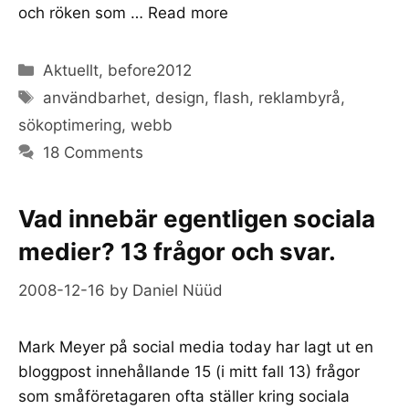
och röken som …
Read more
Categories
Aktuellt
,
before2012
Tags
användbarhet
,
design
,
flash
,
reklambyrå
,
sökoptimering
,
webb
18 Comments
Vad innebär egentligen sociala
medier? 13 frågor och svar.
2008-12-16
by
Daniel Nüüd
Mark Meyer på
social media today
har lagt ut en
bloggpost innehållande 15 (i mitt fall 13) frågor
som småföretagaren ofta ställer kring sociala