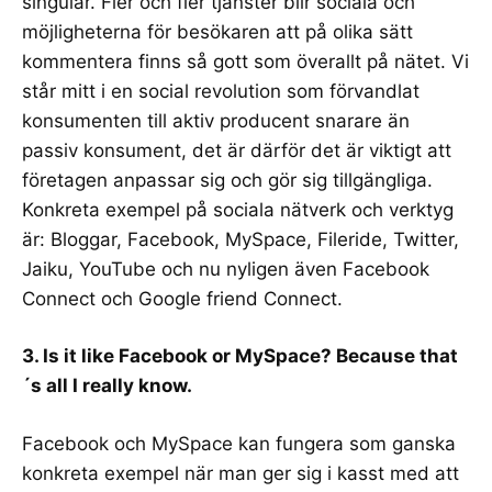
singular. Fler och fler tjänster blir sociala och
möjligheterna för besökaren att på olika sätt
kommentera finns så gott som överallt på nätet. Vi
står mitt i en social revolution som förvandlat
konsumenten till aktiv producent snarare än
passiv konsument
, det är därför det är viktigt att
företagen anpassar sig och gör sig tillgängliga.
Konkreta exempel på sociala nätverk och verktyg
är: Bloggar,
Facebook
, MySpace,
Fileride
,
Twitter
,
Jaiku
, YouTube och nu nyligen även
Facebook
Connect och Google friend Connect
.
3. Is it like Facebook or MySpace? Because that
´s all I really know.
Facebook och MySpace kan fungera som ganska
konkreta exempel när man ger sig i kasst med att