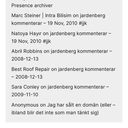
Presence archiver
Marc Steiner | Intra Bilisim
on
jardenberg
kommenterar – 19 Nov, 2010 #jjk
Natoya Hayır
on
jardenberg kommenterar –
19 Nov, 2010 #jjk
Abril Robbins
on
jardenberg kommenterar –
2008-12-13
Best Roof Repair
on
jardenberg kommenterar
– 2008-12-13
Sara Conley
on
jardenberg kommenterar –
2009-11-10
Anonymous
on
Jag har sålt en domän (eller –
ibland blir det inte som man tänkt sig)