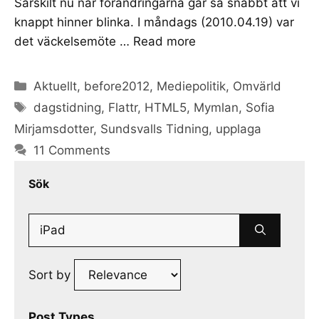
Särskilt nu när förändringarna går så snabbt att vi
knappt hinner blinka. I måndags (2010.04.19) var
det väckelsemöte …
Read more
Categories
Aktuellt
,
before2012
,
Mediepolitik
,
Omvärld
Tags
dagstidning
,
Flattr
,
HTML5
,
Mymlan
,
Sofia
Mirjamsdotter
,
Sundsvalls Tidning
,
upplaga
11 Comments
Sök
Search
for:
Sort by
Post Types