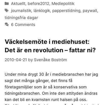
Categories
Aktuellt
,
before2012
,
Mediepolitik
Tags
journalistik
,
länklogik
,
papperstidning
,
paywall
,
tidningsfria dagar
6 Comments
Väckelsemöte i mediehuset:
Det är en revolution – fattar ni?
2010-04-21
by
Svenåke Boström
Under mina drygt 30 år i mediebranschen har jag
sagt det många gånger, det finns få
företagsmiljöer som är så konservativa som
tidningsbranschen. Om inte den attityden ändras
kan det bli en kvarnsten runt halsen på oss.