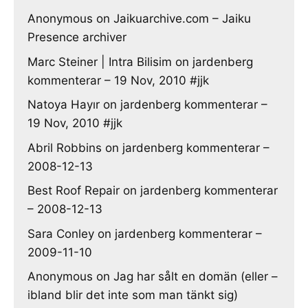
Anonymous
on
Jaikuarchive.com – Jaiku
Presence archiver
Marc Steiner | Intra Bilisim
on
jardenberg
kommenterar – 19 Nov, 2010 #jjk
Natoya Hayır
on
jardenberg kommenterar –
19 Nov, 2010 #jjk
Abril Robbins
on
jardenberg kommenterar –
2008-12-13
Best Roof Repair
on
jardenberg kommenterar
– 2008-12-13
Sara Conley
on
jardenberg kommenterar –
2009-11-10
Anonymous
on
Jag har sålt en domän (eller –
ibland blir det inte som man tänkt sig)