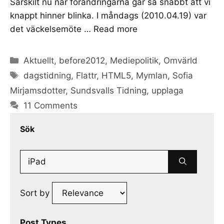
Särskilt nu när förändringarna går så snabbt att vi
knappt hinner blinka. I måndags (2010.04.19) var
det väckelsemöte …
Read more
Categories
Aktuellt
,
before2012
,
Mediepolitik
,
Omvärld
Tags
dagstidning
,
Flattr
,
HTML5
,
Mymlan
,
Sofia
Mirjamsdotter
,
Sundsvalls Tidning
,
upplaga
11 Comments
Sök
Search
for:
Sort by
Post Types