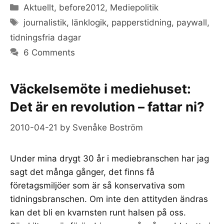
Categories
Aktuellt
,
before2012
,
Mediepolitik
Tags
journalistik
,
länklogik
,
papperstidning
,
paywall
,
tidningsfria dagar
6 Comments
Väckelsemöte i mediehuset:
Det är en revolution – fattar ni?
2010-04-21
by
Svenåke Boström
Under mina drygt 30 år i mediebranschen har jag
sagt det många gånger, det finns få
företagsmiljöer som är så konservativa som
tidningsbranschen. Om inte den attityden ändras
kan det bli en kvarnsten runt halsen på oss.